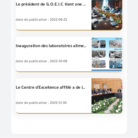
Le président de G.O.E.I.C tient une réunion avec des représentants de l'opérateur économique accrédité par l'autorité douanière égyptienne
date de publication : 2022-06-25
Inauguration des laboratoires alimentaires et chimiques à GOEIC au port d’Assouan
date de publication : 2022-10-08
Le Centre d'Excellence affillé a de la (GOEIC) annonce les plans de formation variés pour les programmes de renforcement des capacités au cours du mois de Janvier 2026.
date de publication : 2025-12-30