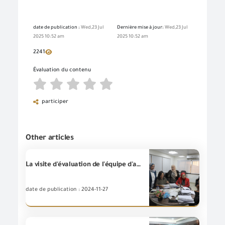
date de publication :
Wed,23 Jul
Dernière mise à jour:
Wed,23 Jul
2025 10:52 am
2025 10:52 am
2241
Évaluation du contenu
participer
Other articles
La visite d'évaluation de l'équipe d'accréditation du Conseil National de « EGAC » présidée par le Dr/ Mahmoud El-Tayeb pour l'Unité d'Essais de la Compétence technique (Unité PT) a été menée à bien conformément à la norme internationale (ISO / CEI 17043: 2023) du Conseil National pour l’accréditation « EGAC » et reconnue par l'Organisation Européenne (EA)
date de publication : 2024-11-27