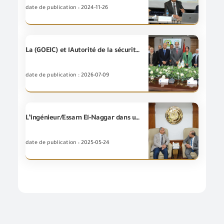
date de publication : 2024-11-26
La (GOEIC) et lAutorité de la sécurité alimentaire signent un protocole de coopération pour la mise en œuvre des programmes de formation spécialisés.
date de publication : 2026-07-09
L’ingénieur/Essam El-Naggar dans une interview avec le journal "Al-Ahram": la (GOEIC) dispose d'un système de (Aman) pour garantir l'entrée des produits industriels conformes aux spécifications.
date de publication : 2025-05-24