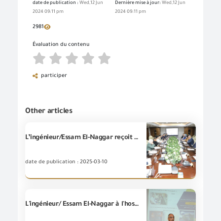
date de publication :
Wed,12 Jun
Dernière mise à jour:
Wed,12 Jun
2024 09:11 pm
2024 09:11 pm
2981
Évaluation du contenu
participer
Other articles
L’ingénieur/Essam El-Naggar reçoit une délégation auprès de l'Agence de Coopération Internationale (KOICA) pour lancer la mise en œuvre du projet de la(GOEIC) visant à mettre en place une "plateforme numérique pour l'inspection et le suivi basé sur les risques pour faciliter le commerce en Égypte "
date de publication : 2025-03-10
L'ingénieur/ Essam El-Naggar à l'hospitalité de la Chambre du commerce américaine au Caire avec une élite distinguée des grandes entreprises et des usines pour discuter les moyens de coopération conjointe