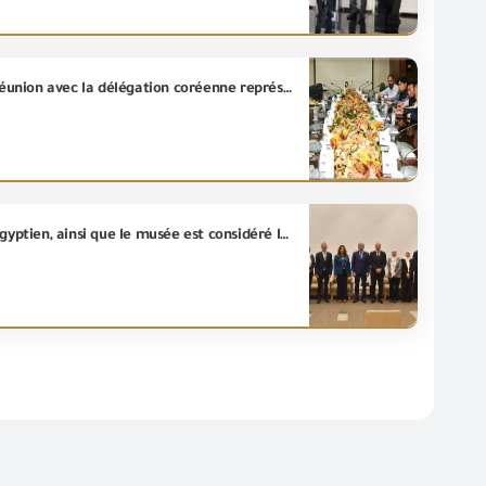
Le président de « l'Autorité Générale de Contrôle des Exportations et des Importations » tient une réunion avec la délégation coréenne représentant de la société « Samsung SDS Global » - au Caire
Le Ministère de l'Environnement a réussi à atteindre la neutralité carbonique pour le Grand Musée Égyptien, ainsi que le musée est considéré le premier site dont l'engagement environnemental est légalement documenté et accrédité selon les Normes internationales au cours d'un rapport délivré par une entité Nationale accréditée .