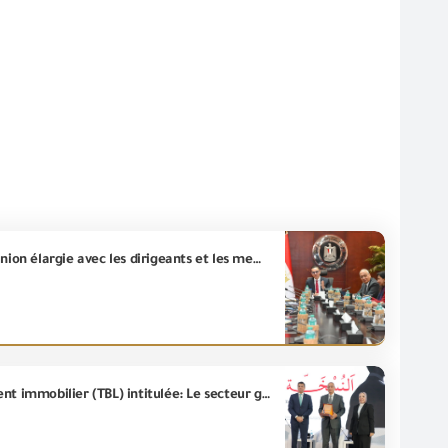
L’ingénieur Hassan Al-Khatib, Ministre de l’Investissement et du Commerce extérieur, a tenu une réunion élargie avec les dirigeants et les membres des conseils d’exportation pour discuter les axes du nouveau programme de remboursement des charges des exportations,
L'ingégnieur/ Essam El-Naggar participe à la séance d'inauguration de la conférence du développement immobilier (TBL) intitulée: Le secteur gouvernemental discute l’avenir du marché immobilier avec le secteur privé .