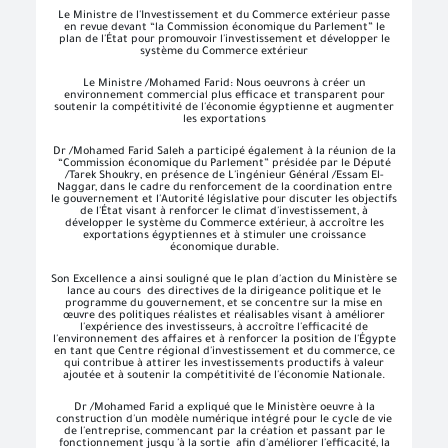
Le Ministre de l'Investissement et du Commerce extérieur passe
en revue devant “la Commission économique du Parlement” le
plan de l'État pour promouvoir l'investissement et développer le
système du Commerce extérieur
Le Ministre /Mohamed Farid: Nous oeuvrons à créer un
environnement commercial plus efficace et transparent pour
soutenir la compétitivité de l'économie égyptienne et augmenter
les exportations
Dr /Mohamed Farid Saleh a participé également à la réunion de la
“Commission économique du Parlement” présidée par le Député
/Tarek Shoukry, en présence de L'ingénieur Général /Essam El-
Naggar, dans le cadre du renforcement de la coordination entre
le gouvernement et l'Autorité législative pour discuter les objectifs
de l'État visant à renforcer le climat d'investissement, à
développer le système du Commerce extérieur, à accroître les
exportations égyptiennes et à stimuler une croissance
économique durable.
Son Excellence a ainsi souligné que le plan d'action du Ministère se
lance au cours des directives de la dirigeance politique et le
programme du gouvernement, et se concentre sur la mise en
œuvre des politiques réalistes et réalisables visant à améliorer
l'expérience des investisseurs, à accroître l'efficacité de
l'environnement des affaires et à renforcer la position de l'Égypte
en tant que Centre régional d'investissement et du commerce, ce
qui contribue à attirer les investissements productifs à valeur
ajoutée et à soutenir la compétitivité de l'économie Nationale.
Dr /Mohamed Farid a expliqué que le Ministère oeuvre à la
construction d'un modèle numérique intégré pour le cycle de vie
de l'entreprise, commencant par la création et passant par le
fonctionnement jusqu 'à la sortie afin d'améliorer l'efficacité, la