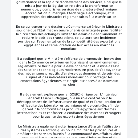
gouvernance et la rapidité d'achèvement des services, ainsi que la
mise à jour de la législation relative à la transformation
numérique, y compris les services de signature électronique,
l'Accréditation numérique ,l'Archivage électronique, et la
suppression des obstacles réglementaires à la numérisation.
En ce qui concerne le dossier du Commerce extérieur, le Ministre a
souligné que l'État met en œuvre une vision intégrée pour faciliter
la circulation des échanges, limiter les délais de dédouanement et
réduire le coût des transactions, ce qui aura une incidence
positive sur l'augmentation de la compétitivité des exportations
égyptiennes et l'amélioration de leur accès aux marchés
mondiaux.
Il a souligné que le Ministère s'efforce de promouvoir l'innovation
dans le Commerce extérieur en fournissant un environnement
réglementaire flexible pour le développement et la mise à l'essai
des solutions technologiques modernes, en plus de s'appuyer sur
des mécanismes proactifs d'analyse des données et de suivi des
risques et des indicateurs mondiaux pour protéger les
exportations égyptiennes et élargir leur accès à de nouveaux
marchés.
Il a également expliqué que la (GOEIC) dirigée par L'ingénieur
Général/ Essam El-Naggar, joue un rôle central pour le
développement de l'infrastructure de qualité et l'amélioration de
l'efficacité des laboratoires techniques et de contrôle, afin de
garantir la conformité des produits égyptiens aux Normes
internationales et renforcer la confiance des marchés étrangers
pour la qualité des exportations égyptiennes.
Le Ministre a également noté l'importance d'élargir l'utilisation
des systèmes électroniques pour simplifier les procédures et
améliorer les services fournis à la communauté des affaires, ainsi
que de mettre en œuvre des campagnes d'information et de