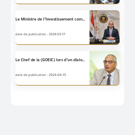
Le Ministre de l’Investissement commande de poursuivre le dédouanement pendant "Eid Al-Fitr" pour assurer le flux de la circulation des marchandises et la stabilité des marchés.
date de publication : 2026-03-17
Le Chef de la (GOEIC) lors d’un dialogue avec le journal « Al -Watan » à propos de la poursuite du boom des exportations dans divers secteurs pour atteindre des taux record.
date de publication : 2024-04-15