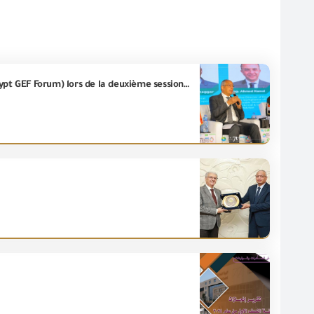
l’ ingégnieur\ Essam El-Naggar participe aux activités du septième Forum pour l’économie verte (Egypt GEF Forum) lors de la deuxième session de discussion intitulée "Ouverture de nouveaux marchés et augmentation des taux d’exportation"