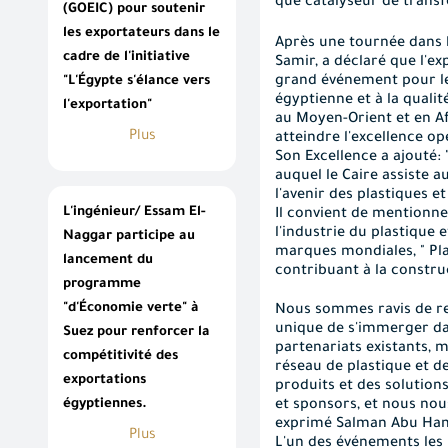
que catalyseur de transf
(GOEIC) pour soutenir
les exportateurs dans le
Après une tournée dans
cadre de l'initiative
Samir, a déclaré que
l'ex
"L'Égypte s'élance vers
grand événement pour le
égyptienne et à la quali
l'exportation"
au Moyen-Orient et en Afr
Plus
atteindre l'excellence op
Son Excellence a ajouté:
auquel le Caire assiste 
l'avenir des plastiques 
L'ingénieur/ Essam El-
Il convient de mentionne
l'industrie du plastique 
Naggar participe au
marques mondiales, "
Pl
lancement du
contribuant
à la constr
programme
"d'Économie verte" à
Nous sommes ravis de ret
unique de s'immerger dan
Suez pour renforcer la
partenariats existants, 
compétitivité des
réseau de plastique et d
exportations
produits et des solution
égyptiennes.
et sponsors, et nous nous
exprimé Salman Abu Hamza
Plus
L'un des événements les 