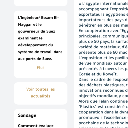
« L’Egypte international
accompagnant l'expositio
exportateurs égyptiens e
L'ingénieur/ Essam El-
importateurs des pays d'
Naggar et le
pénétrer en plus des ma
En coopération avec "Egyp
gouverneur du Suez
principales, communiquer
examinent le
plus de 50 pays, la surfa
développement du
variété de matériaux, d'
système de travail dans
présente plus de 60 mac
L'exposition et les pavi
aux ports de Suez.
de vue mondiaux autour 
Plus
présentés à travers les pa
Corée et du Koweït
.
Dans le cadre de l'expos
des déchets plastiques, r
Voir toutes les
innovations reconnues da
objectifs mondiaux, y c
actualités
Alors que l'élan continu
"Plastics" est considéré
coopération dans la dyna
Sondage
promouvoir l'excellence 
prochaine de la technolo
Comment évaluez-