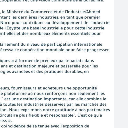
a coopération et une vision commune de la durabilité
.
», le Ministre du Commerce et de l'Industrie/Ahmed
tant les dernières industries, en tant que premier
 Nord pour contribuer au développement de l'industrie
e l'Égypte une base industrielle pour cette industrie
entielles et des nombreux éléments essentiels pour
clairement du niveau de participation internationale
t nécessaire coopération mondiale pour faire progresser
tiques » à former de précieux partenariats dans
 ans et destination majeure et passerelle pour les
ogies avancées et des pratiques durables, en
teurs, fournisseurs et acheteurs une opportunité
 une plateforme où nous renforçons non seulement les
 " est une destination importante, car elle combine le
 toutes les industries desservies par les marchés des
région. Nous exprimons notre gratitude à nos partenaires
rculaire plus flexible et responsable". C'est ce qu'a
etss ».
 coïncidence de sa tenue avec l'exposition de