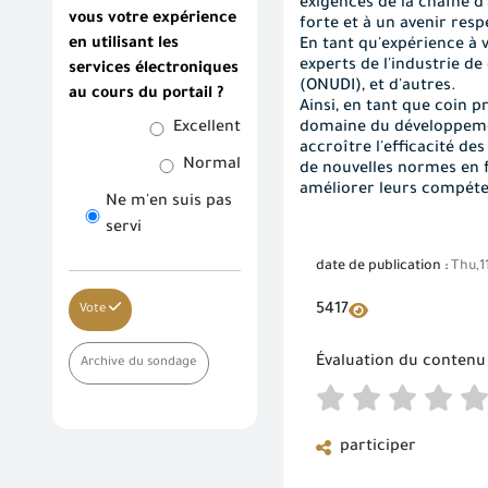
exigences de la chaîne d
vous votre expérience
forte et à un avenir res
en utilisant les
En tant qu'expérience à 
experts de l'industrie de
services électroniques
(ONUDI), et d'autres
.
au cours du portail ?
Ainsi, en tant que coin p
Excellent
domaine du développemen
accroître l'efficacité d
Normal
de nouvelles normes en f
améliorer leurs compéten
Ne m'en suis pas
servi
date de publication :
Thu,1
5417
Vote
Évaluation du contenu
Archive du sondage
participer