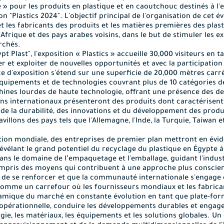
e » pour les produits en plastique et en caoutchouc destinés à 
n "Plastics 2024". L'objectif principal de l'organisation de cet 
t les fabricants des produits et les matières premières des plas
Afrique et des pays arabes voisins, dans le but de stimuler les e
rchés
.
t Plast", l'exposition « Plastics » accueille 30,000 visiteurs en 
 et exploiter de nouvelles opportunités et avec la participation
ce d'exposition s'étend sur une superficie de 20,000 mètres carré
équipements et de technologies couvrant plus de 10 catégories de 
hines lourdes de haute technologie, offrant une présence des 
llons internationaux présenteront des produits dont caractérisen
de la durabilité, des innovations et du développement des prod
villons des pays tels que l'Allemagne, l'Inde, la Turquie, Taiwan e
ition mondiale, des entreprises de premier plan mettront en évi
évélant le grand potentiel du recyclage du plastique en Égypte à 
ns le domaine de l’empaquetage et l'emballage, guidant l'indus
ompris des moyens qui contribuent à une approche plus conscien
e de se renforcer et que la communauté internationale s'engage de
 comme un carrefour où les fournisseurs mondiaux et les fabrican
mique du marché en constante évolution en tant que plate-forme 
opérationnelle, conduire les développements durables et engager
gie, les matériaux, les équipements et les solutions globales. U