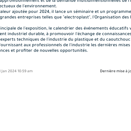
'approvisionnement et de la demande multidimensionnelles de l'i
pectueux de l'environnement
.
valeur ajoutée pour 2024, il lance un séminaire et un programme
 grandes entreprises telles que "electroplast", l'Organisation de
rincipale de l'exposition, le calendrier des événements éducatifs
t industriel durable, à promouvoir l'échange de connaissances 
es experts techniques de l'industrie du plastique et du caoutchou
ournissant aux professionnels de l'industrie les dernières mises 
ces et profiter de nouvelles opportunités.
1 Jan 2024 10:59 am
Dernière mise à j