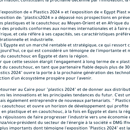
ormation, constituant la prochaine décennie par l'innovation, l
l'exposition
de « Plastics 2024 » et
l'exposition
de « Egypt Plast 
position
de: "plastics2024 » a dépassé nos prospections en présen
s plastiques et le caoutchouc au Moyen-Orient et en Afrique du
té des produits conformes aux normes internationales et à faire d
ique, et cela réfère à ses
capacités, ses caractéristiques préfér
érationnelle et industrielle
.
 "L'Égypte est un marché rentable et stratégique, ce qui ressort 
aujourd’hui, ce qui est considéré un témoigne de l'importante e
et du caoutchouc en Égypte et dans la région
.
r que cette session élargit l'engagement à long terme de « plas
et du caoutchouc, en tant que partenaire fiable depuis plus de 30
astics
2024" ouvre la porte à la prochaine génération des technol
uction d'un écosystème prospère pour l'avenir.
ourner au Caire pour "plastics 2024" et de donner aux distribu
s les innovations et les principales tendances du futur. C'est
mais également entreprendre de nouveaux partenariats. " Plastics
e caoutchouc et ouvre un horizon de développement qui profite à
s en plastique et en caoutchouc, à la fois en Égypte et dans la 
 réjouissons de faire progresser l'industrie vers une économie ci
/vice-président du secteur de l'énergie à la société « DMG Ifn
plus importants dont témoigne l'exposition "Plastics 2024" est la