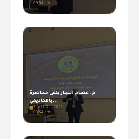
09:54 am
م. عصام النجار يلقى محاضرة
بالاكاديمي...
Sun,14 Dec 2025
09:54 am