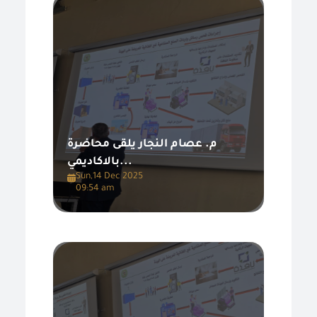
م. عصام النجار يلقى محاضرة
بالاكاديمي...
Sun,14 Dec 2025
09:54 am