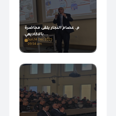
م. عصام النجار يلقى محاضرة
بالاكاديمي...
Sun,14 Dec 2025
09:54 am