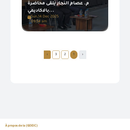
م. عصام النجار يلقى محاضرة
بالاكاديمي...
Sun,14 Dec 2025
09:54 am
›
3
2
1
‹
À propos de la (GOEIC)