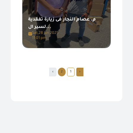
م. عصام النجار فى زيارة تفقدية
لسير ال...
Sat,28 Jun 2025
11:01 pm
›
2
1
‹