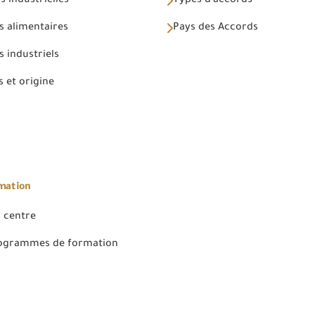
 industrielles
Types d'accords
s alimentaires
Pays des Accords
 industriels
 et origine
rmation
 centre
rogrammes de formation