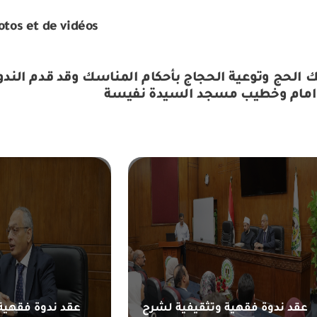
otos et de vidéos
الحج وتوعية الحجاج بأحكام المناسك وقد قدم الندوة 
امام وخطيب مسجد السيدة نفيسة
عقد ندوة فقهية وتثقيفية لشرح
عقد ندوة فقهية