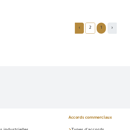
›
2
1
‹
Accords commerciaux