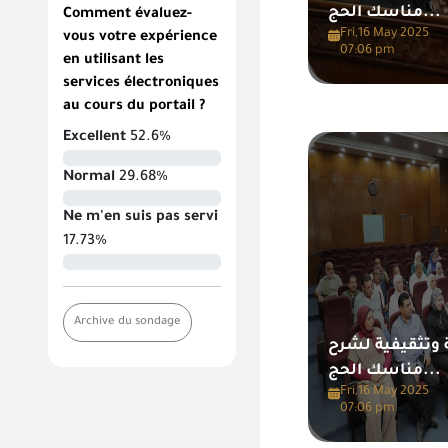
مناسك الحج...
Comment évaluez-
Fri,16 May 2025
vous votre expérience
07:06 pm
en utilisant les
services électroniques
au cours du portail ?
Excellent
52.6%
Normal
29.68%
Ne m'en suis pas servi
17.73%
Archive du sondage
 وتثقيفية لشرح
مناسك الحج...
Fri,16 May 2025
07:06 pm