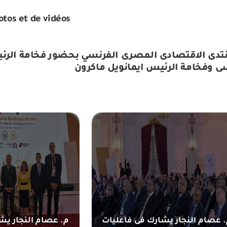
otos et de vidéos
نتدى الاقتصادى المصرى الفرنسي بحضور فخامة الرئ
 عصام النجار يشارك فى فاعليات
م. عصام النجار يش