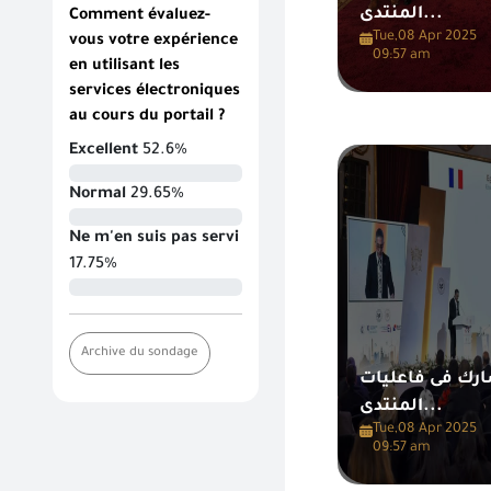
المنتدى...
Comment évaluez-
Tue,08 Apr 2025
vous votre expérience
09:57 am
en utilisant les
services électroniques
au cours du portail ?
Excellent
52.6%
Normal
29.65%
Ne m'en suis pas servi
17.75%
Archive du sondage
ارك فى فاعليات
المنتدى...
Tue,08 Apr 2025
09:57 am