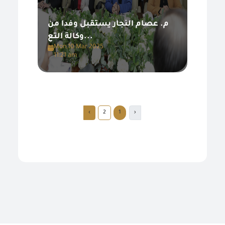
م. عصام النجار يستقبل وفدا من
وكالة التع...
Mon,10 Mar 2025
11:21 am
›
2
1
‹