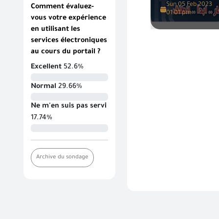
Sun,05 Feb 2023
Comment évaluez-
01:01 pm
vous votre expérience
en utilisant les
services électroniques
au cours du portail ?
Excellent
52.6%
Normal
29.66%
Ne m'en suis pas servi
17.74%
Archive du sondage