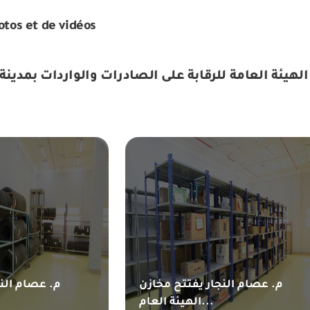
otos et de vidéos
لهيئة العامة للرقابة على الصادرات والواردات بمدينة 
م. عصام النجار يفتتح مخازن
م. عصام النج
الهيئة العام...