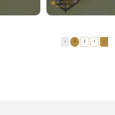
Sat,15 Feb 2025
10:49 pm
›
3
2
1
‹