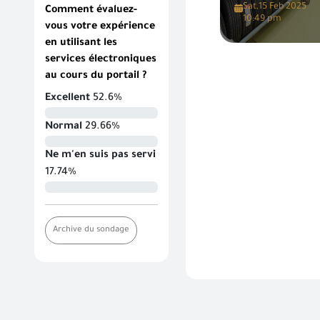
Sat,15 Feb 2025
Comment évaluez-
10:49 pm
vous votre expérience
en utilisant les
services électroniques
au cours du portail ?
Excellent
52.6%
Normal
29.66%
Ne m'en suis pas servi
17.74%
Archive du sondage