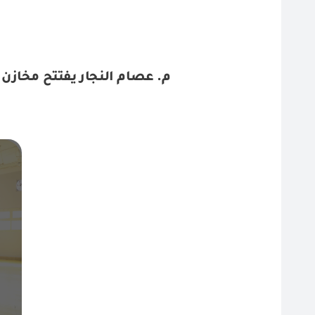
م. عصام النجار يفتتح مخازن ا