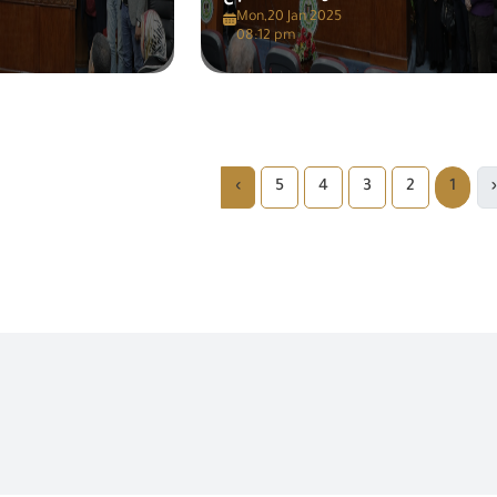
Mon,20 Jan 2025
08:12 pm
›
5
4
3
2
1
‹