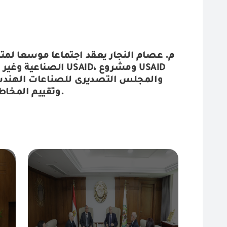
م. عصام النجار يعقد اجتماعا موسعا لمت
USAID، ومشروع USAID
وتقييم المخاطر لقطاع منتجات الأجهزة الكهربائية بالهيئة.