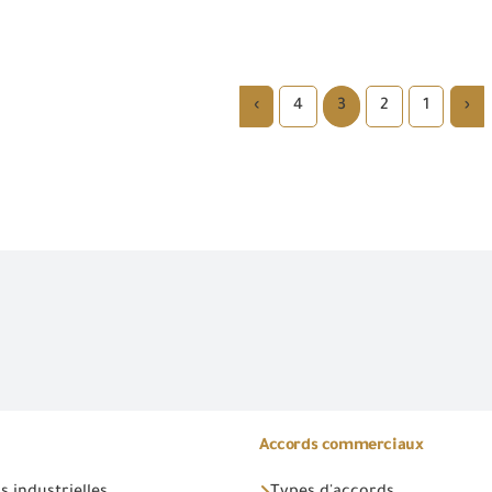
›
4
3
2
1
‹
Accords commerciaux