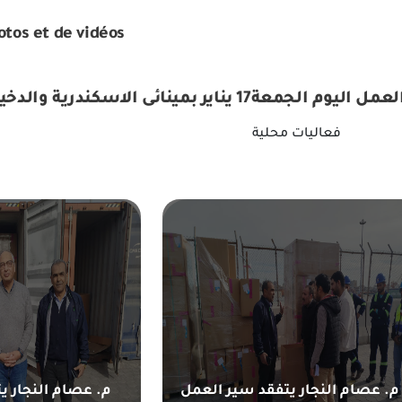
otos et de vidéos
يناير بمينائى الاسكندرية والدخيلة
فعاليات محلية
م. عصام النجار يتفقد سير العمل
م. عصام النجار ي