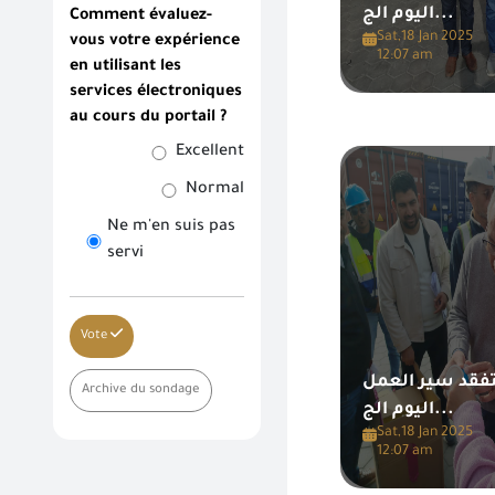
اليوم الج...
Comment évaluez-
Sat,18 Jan 2025
vous votre expérience
12:07 am
en utilisant les
services électroniques
au cours du portail ?
Excellent
Normal
Ne m'en suis pas
servi
Vote
تفقد سير العمل
Archive du sondage
اليوم الج...
Sat,18 Jan 2025
12:07 am