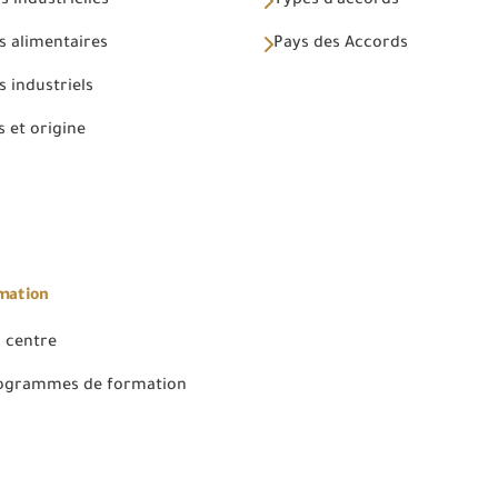
 industrielles
Types d'accords
s alimentaires
Pays des Accords
 industriels
 et origine
rmation
 centre
rogrammes de formation