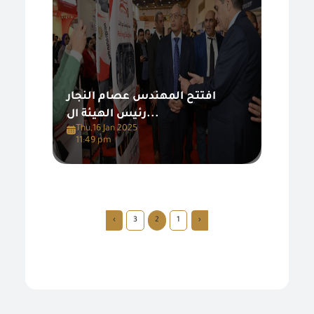
افتتح المهندس عصام النجار
رئيس الهيئة ال...
Thu,16 Jan 2025
11:49 pm
›
3
2
1
‹