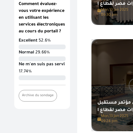
Comment évaluez-
Mon,13 Jan 2025
vous votre expérience
09:30 pm
en utilisant les
services électroniques
au cours du portail ?
Excellent
52.6%
Normal
29.66%
Ne m'en suis pas servi
17.74%
Archive du sondage
مؤتمر مستقبل
Mon,13 Jan 2025
09:24 pm