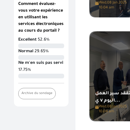
Wed,08 Jan 2025
Comment évaluez-
10:04 am
vous votre expérience
en utilisant les
services électroniques
au cours du portail ?
Excellent
52.6%
Normal
29.65%
Ne m'en suis pas servi
17.75%
تفقد سير العمل
Archive du sondage
اليوم ٧ ي...
Wed,08 Jan 2025
10:04 am