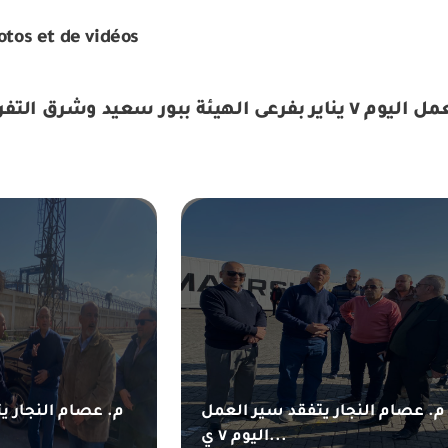
otos et de vidéos
ور سعيد وشرق التفريعة
م. عصام النجار يتفقد سير العمل
م. عصام النجار ي
اليوم ٧ ي...