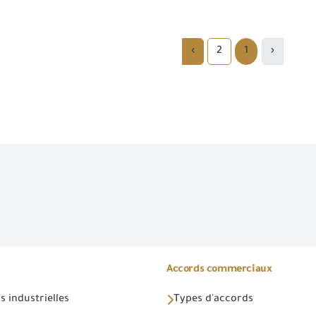
›
2
1
‹
Accords commerciaux
 industrielles
Types d'accords