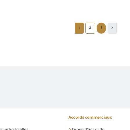
›
2
1
‹
Accords commerciaux