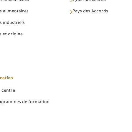
 industrielles
Types d'accords
s alimentaires
Pays des Accords
 industriels
 et origine
rmation
 centre
rogrammes de formation