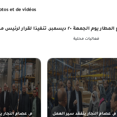
otos et de vidéos
. تنفيذا لقرار لرئيس مجلس الوزارء
فعاليات محلية
م. عصام النجار يتفقد سير العمل
م. عصام النجار ي