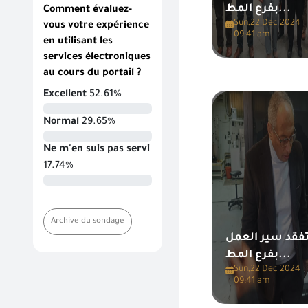
بفرع المط...
Comment évaluez-
Sun,22 Dec 2024
vous votre expérience
09:41 am
en utilisant les
services électroniques
au cours du portail ?
Excellent
52.61%
Normal
29.65%
Ne m'en suis pas servi
17.74%
Archive du sondage
تفقد سير العمل
بفرع المط...
Sun,22 Dec 2024
09:41 am