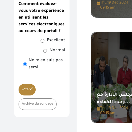
Thu,19 Dec 2024
Comment évaluez-
09:15 am
vous votre expérience
en utilisant les
services électroniques
au cours du portail ?
Excellent
Normal
Ne m'en suis pas
servi
Vote
جلس الادارة مع
وحدة الكفاءة...
Archive du sondage
Thu,19 Dec 2024
09:15 am