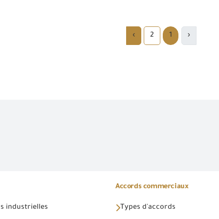
›
2
1
‹
Accords commerciaux
 industrielles
Types d'accords