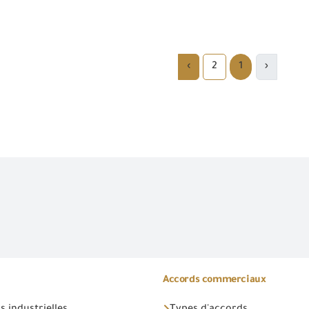
›
2
1
‹
Accords commerciaux