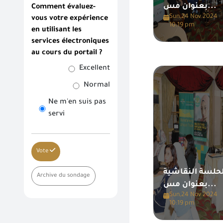
بعنوان مس...
Comment évaluez-
Sun,24 Nov 2024
vous votre expérience
10:19 pm
en utilisant les
services électroniques
au cours du portail ?
Excellent
Normal
Ne m'en suis pas
servi
Vote
لحلسة النقاشية
Archive du sondage
بعنوان مس...
Sun,24 Nov 2024
10:19 pm