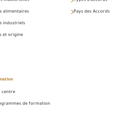
 industrielles
Types d'accords
s alimentaires
Pays des Accords
 industriels
 et origine
rmation
 centre
rogrammes de formation