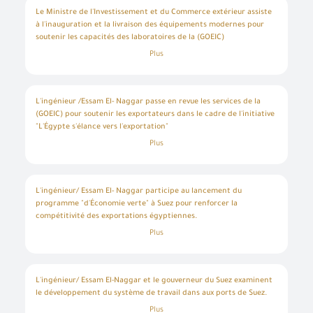
Le Ministre de l'Investissement et du Commerce extérieur assiste
à l'inauguration et la livraison des équipements modernes pour
soutenir les capacités des laboratoires de la (GOEIC)
Plus
L'ingénieur /Essam El- Naggar passe en revue les services de la
Bienvenue dans le système de connexion unique
Effectuez facilement vos transactions électroniques en n’accédant qu’une seule fois au système d’enregistrement normalisé et profitez de nombreux services électroniques sans avoir à y retourner
Entrez simplement votre nom d’utilisateur, votre numéro d’identification et votre mot de passe pour accéder à des services électroniques sécurisés sur différentes plateformes, telles que l’ordinateur, la tablette et les smartphones.
Pour créer votre propre compte en ligne, veuillez cliquer sur un nouvel utilisateur pour entrer les données requises. Dans le cas des clients commerciaux, veuillez vous rendre dans l’une des succursales de l’Autorité pour créer un compte pour les services commerciaux, Veuillez communiquer avec le Centre d’appel et de soutien au numéro 19591 pour vous renseigner sur la succursale de services la plus proche afin de rapprocher les données et de terminer le processus d’inscription.
Créez un nouveau compte et commencez à utiliser le portail et profitez des services disponibles
(GOEIC) pour soutenir les exportateurs dans le cadre de l'initiative
"L'Égypte s'élance vers l'exportation"
Plus
L'ingénieur/ Essam El- Naggar participe au lancement du
programme "d'Économie verte" à Suez pour renforcer la
compétitivité des exportations égyptiennes.
Plus
L'ingénieur/ Essam El-Naggar et le gouverneur du Suez examinent
le développement du système de travail dans aux ports de Suez.
Plus