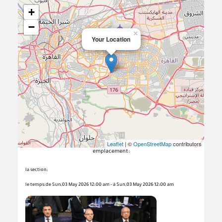
+
−
×
Your Location
Leaflet
| ©
OpenStreetMap
contributors
emplacement:
la section:
le temps:de Sun,03 May 2026 12:00 am - à Sun,03 May 2026 12:00 am