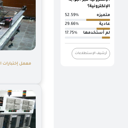
الإلكترونية عبر البوابة
الإلكترونية؟
متميزه
52.59%
عادية
29.66%
لم أستخدمها
17.75%
أرشيف الإستطلاعات
معمل إختبارات ا