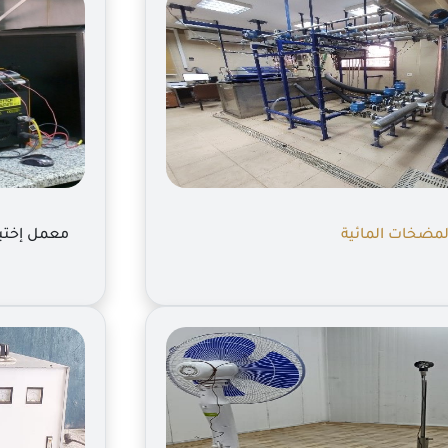
لمضخات المائية
معمل إختبا