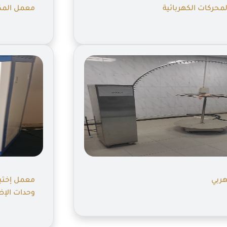
محركات الكهربائية
معمل المك
هربي
معمل إختبا
وحدات الإض