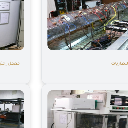
لبطاريات
معمل إختبا