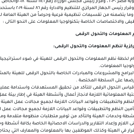
للتنمية المستدامة ور
الجهاز الأداري للدو
لة وما يتضمنه من تقسيمات تنظيمية فرعية وحرصاً من الهيئة العامة ل
يفى والاختصاصات الخاصة بتكنولوجيا المعلومات على النحو التالى :
م المعلومات والتحول الرقمى
كزية لنظم المعلومات والتحول الرقمى:
ام لخطة نظم المعلومات والتحول الرقمى للهيئة في ضوء استراتيجية ا
لوجيا المعلومات.
لبرامج والمشروعات والمبادرات الخاصة بالتحول الرقمى للهيئة بالمش
رضها على السلطة المختصة .
س التحول الرقمى للتأكد من تحقيق المستهدفات واستدامة عمليات 
حتية المعلوماتية اللازمة لانجاز أعمال وأنشطة الهيئة في إطار بيئة عم
النظم والتطبيقات وقواعد البيانات اللازمة لجميع مجالات عمل الهيئة 
أمين النظم والتطبيقات وقواعد البيانات اللازمة لجميع مجالات عمل ا
نشطة وخدمات الهيئة والتأكد من توفير متطلبات منظومة متقدمة ومتك
نى اللازم وإعداد التقارير والدراسات الاحصائية الخاصة بكافة أنشطة و
رار في الهيئة وكذلك الموظفين بها بالمعلومات والمعارف التي يحتاج