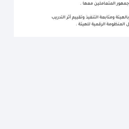
جمهور المتعاملين معها .
يئة ومتابعة التنفيذ وتقييم أثر التدريب
 المنظومة الرقمية للهيئة .
عات ومساحات ضوئية وشبكات وبرامج تشغيل
أمين المعلومات بالهيئة بالمشاركة مع كل
لتحديث المستمر
بادل المعلومات داخل الهيئة، وبينها وبين
 اللازمة لذلك.
 وتأمين المعلومات للتأكد من تحقيق
 وتأمينها.