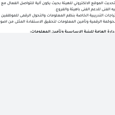
حديث الموقع الالكتروني للهيئة بحيث يكون آلية للتواصل الفعال مع 
ه الفنى للدعم الفنى باهيئة والفروع.
جات التدريبية الخاصة بنظم المعلومات والتحول الرقمى للموظفين باله
 الحوكمة الرقمية وتأمين المعلومات لتحقيق الاستفادة المثلى من اصول
ارة العامة للبنية الاساسية وتأمين المعلومات:
لاحتياجات التكنولوجية للبنية الاساسية من أجهزة حاسب آلى وطاب
للازمة لعمل الهيئة .
نوية والبرامج والمشروعات والمبادرات الخاصة بالبنية الاساسية وت
يمية المعنية داخل الهيئة.
بنية الاساسية التكنولوجية مع القيام بكافة أعمال الصيانة الدورية وا
م معلومات متكامل على الشبكات الداخلية للهيئة لتسهيل الاتصال وت
ت التابعة لها، وبينها وبين الجهات األخرى
السيبرانى لنظام معلومات الهيئة ضد المخاطر المحتملة ووضع الضوابط
ق مؤشرات الاداء الخاصة بعمليات وأنشطة وخدمات البنية الاساسية
تدامة عمليات الرقمنة والميكنة لاعمال وخدمات الهيئة
حتية اللازمة لانجاز أعمال وأنشطة الهيئة، وضمان اتاحتها، واستدامتها،
 وتأمين جميع الاجهزة والنظم الخاصة بالهيئة.