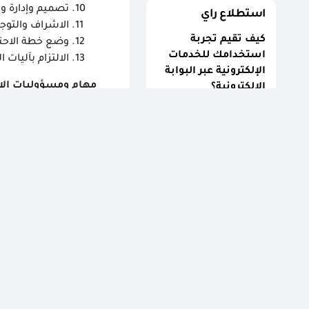
تصميم وإدارة وت
استطلاع راي
الاشراف والتوجي
كيف تقيم تجربة
وضع خطة الاحتيا
استخدامك للخدمات
الالتزام بآليات
الإلكترونية عبر البوابة
مهام ومسؤوليات الاد
الإلكترونية؟
متميزه
52.6%
تحديد وتوفير ا
عادية
29.65%
ورخص استخدام ا
تنفيذ الخطة الس
لم أستخدمها
17.75%
التقسيمات التنظ
إدارة مكونات ال
وضع وتنفيذ نظا
أرشيف الإستطلاعات
مقارها أو الجها
توفير التأمين 
العمل على تحقي
المستهدفات واس
توفير البنية الت
التأكد من تحديث