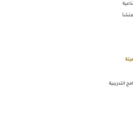
اعية
منشأ
يئة
مج التدريبية