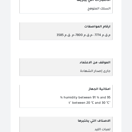
الاختبارات التي يجريها
السلك المتوهج
ارقام المواصفات
م.ق.م 7774 –م.ق.م 7800–م .ق.م 3585
الموقف من الاعتماد
جارى إصدار الشهادة
امكانية الجهاز
humidity between 91 % and 95 %
"t" between 20 °C and 30 °C
الاصناف التي يختبرها
لمبات الليد