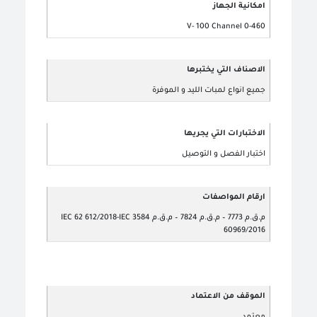
امكانية الجهاز
0-460 V- 100 Channel
الاصناف التي يختبرها
جميع انواع لمبات الليد و الموفرة
الاختبارات التي يجريها
اختبار الفصل و التوصيل
ارقام المواصفات
م.ق.م 7773 – م.ق.م 7824 – م.ق.م 3584 IEC 62 612/2018-IEC
60969/2016
الموقف من الاعتماد
معتمد