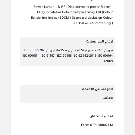
Power-Lumen – D.P.F (Displacement power factor)–
CCT)Correlated Colour Temperature)- CRI (Colour
Rendering Index )-SDCM ( Standard deviation Colour
matching )- كفاءة الطاقة
ارقام المواصفات
م.ق.م 7773 – م.ق.م 7824 – م.ق.م 6795- م.ق.م7823 IEC60357-
IEC 60081 – IEC 61167 –IEC 60188 IEC 62 612/2018-IEC 60064
12009
الموقف من الاعتماد
معتمد
امكانية الجهاز
From 0 To 10000 LM