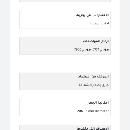
الاختبارات التي يجريها
اختبار الرطوبة
ارقام المواصفات
م.ق.م 7774 –م.ق.م 7800
الموقف من الاعتماد
جارى إصدار الشهادة
امكانية الجهاز
20N , 5 mm diameter
الاصناف التي يختبرها