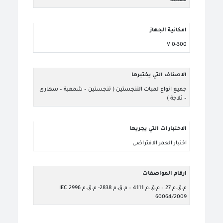
امكانية الجهاز
0-300 V
الاصناف التي يختبرها
جميع انواع لمبات التنجستين ( تنجستين – شمعية – سهارى
– ثلاجة )
الاختبارات التي يجريها
اختبار العمر الافتراضى
ارقام المواصفات
م.ق.م 27 – م.ق.م 4111 – م.ق.م 2838- م.ق.م 2996 IEC
60064/2009