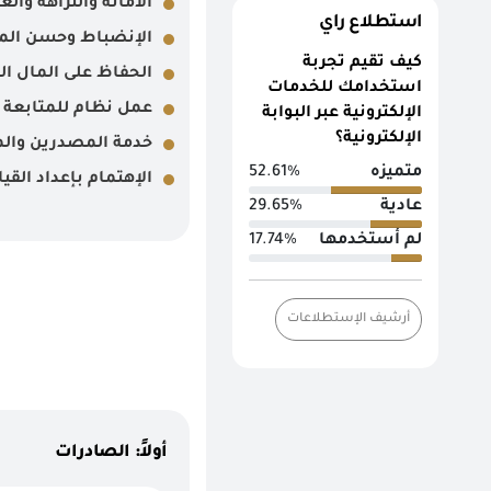
الأمانة والنزاهة وال
استطلاع راي
الإنضباط وحسن الم
كيف تقيم تجربة
الحفاظ على المال ال
استخدامك للخدمات
عمل نظام للمتابعة ال
الإلكترونية عبر البوابة
الإلكترونية؟
خدمة المصدرين وال
متميزه
52.61%
الإهتمام بإعداد الق
عادية
29.65%
لم أستخدمها
17.74%
أرشيف الإستطلاعات
أولاً: الصادرات