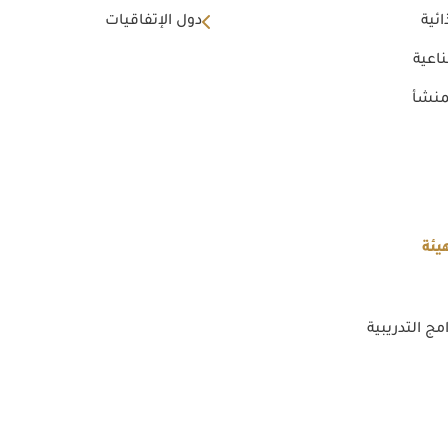
ئية
دول الإتفاقيات
اعية
منشأ
يئة
مج التدريبية