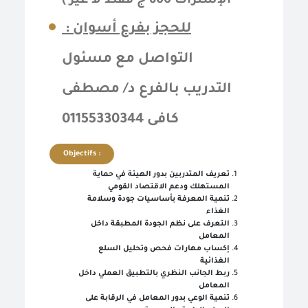
الإشتراك 600 ج فقط لا غير )
للحجز بفرع أسوان :
التواصل مع مسئول
التدريب بالفرع د/ مصطفى
كافى 01155330344
Objectifs :
تعريف المتدربين بدور الهيئة في حماية
المستهلك ودعم الاقتصاد القومي
تنمية المعرفة بأساسيات جودة وسلامة
الغذاء
التعرف على نظم الجودة المطبقة داخل
المعامل
إكساب مهارات فحص وتحليل السلع
الغذائية
ربط الجانب النظري بالتطبيق العملي داخل
المعامل
تنمية الوعي بدور المعامل في الرقابة على