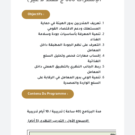
الإشتراك 600 ج فقط لا غير )
Objectifs :
تعريف المتدربين بدور الهيئة في حماية
المستهلك ودعم الاقتصاد القومي
تنمية المعرفة بأساسيات جودة وسلامة
الغذاء
التعرف على نظم الجودة المطبقة داخل
المعامل
إكساب مهارات فحص وتحليل السلع
الغذائية
ربط الجانب النظري بالتطبيق العملي داخل
المعامل
تنمية الوعي بدور المعامل في الرقابة على
السلع الواردة والمصدرة
Contenu Du Programme :
مدة البرنامج (40 ساعة ) تدريبية / 10 أيام تدريبية
الإسبوع الأول : التدريب النظرى (5 أيام)
اليوم