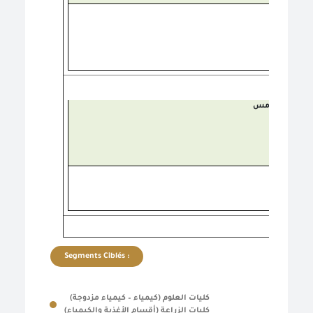
الخامس
Segments Ciblés :
كليات العلوم (كيمياء – كيمياء مزدوجة)
كليات الزراعة (أقسام الأغذية والكيمياء)