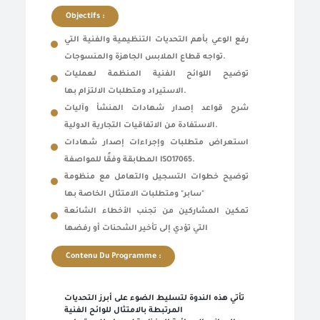
Objectifs :
رفع الوعي بأهم التحديات التنظيمية والفنية التي
تواجه قطاع الملابس الجاهزة والمنسوجات
.
توضيح اللوائح الفنية المنظمة لعمليات
الاستيراد ومتطلبات الالتزام بها
.
شرح قواعد إصدار شهادات المنشأ وآليات
الاستفادة من الاتفاقيات التجارية الدولية
.
استعراض متطلبات وإجراءات إصدار شهادات
المطابقة وفقًا للمواصفة
ISO17065.
توضيح خطوات التسجيل والتعامل مع منظومة
"سابر" ومتطلبات الامتثال الخاصة بها
تمكين المشاركين من تجنب الأخطاء الشائعة
التي تؤدي إلى تأخير الشحنات أو رفضها
Contenu Du Programme :
تأتي هذه الندوة لتسليط الضوء على أبرز التحديات
المرتبطة بالامتثال للوائح الفنية