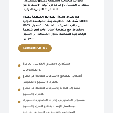
الجوانب الإجرائية المنظمة لإصدار
و
للاستيراد،
شهادات المنشأ، بالإضافة الى آليات الاستفادة من
الاتفاقيات التجارية الدولية.
كما تتناول الندوة الضوابط المنظمة لإصدار
شهادات المطابقة وفقًا للمواصفة الدولية
ISO/IEC
17065،
إلى جانب التعريف بمتطلبات التسجيل
والتعامل مع منظومة "سابر" كأحد أهم الأنظمة
الإلكترونية المنظمة لدخول المنتجات إلى السوق
السعودي.
Segments Ciblés :
مستوردي ومصدري الملابس الجاهزة
والمنسوجات
.
أصحاب المصانع والشركات العاملة في قطاع
الغزل والنسيج والملابس
.
مسؤولي الجودة بالشركات العاملة فى قطاع
الغزل والنسيج
.
مسؤولي التصدير في إدارات التصدير والاستيراد
وسلاسل الإمداد بقطاع الغزل والنسيج
.
المهتمون بالتوسع في الأسواق الخارجية