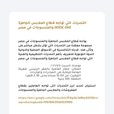
التحديات التي تواجه قطاع الملابس الجاهزة
والمنسوجات في مصر GOEIC-240
Bienvenue dans le système de connexion unique
Effectuez facilement vos transactions électroniques en n’accédant qu’une seule fois au système d’enregistrement normalisé et profitez de nombreux services électroniques sans avoir à y retourner
Entrez simplement votre nom d’utilisateur, votre numéro d’identification et votre mot de passe pour accéder à des services électroniques sécurisés sur différentes plateformes, telles que l’ordinateur, la tablette et les smartphones.
Pour créer votre propre compte en ligne, veuillez cliquer sur un nouvel utilisateur pour entrer les données requises. Dans le cas des clients commerciaux, veuillez vous rendre dans l’une des succursales de l’Autorité pour créer un compte pour les services commerciaux, Veuillez communiquer avec le Centre d’appel et de soutien au numéro 19591 pour vous renseigner sur la succursale de services la plus proche afin de rapprocher les données et de terminer le processus d’inscription.
Créez un nouveau compte et commencez à utiliser le portail et profitez des services disponibles
يواجه قطاع الملابس الجاهزة والمنسوجات في مصر
مجموعة معقدة من التحديات التي تؤثر بشكل مباشر على
قدرته التنافسية في الأسواق المحلية والدولية
.
وتأتى هذه
الندوة التوعوية للتعريف بأهم التحديات التنظيمية والفنية
التي تواجه قطاع الملابس الجاهزة والمنسوجات في مصر
موعدنا: السبت ٢٠٢٦/٧/١١
المكان: مطار القاهرة بالمقر الرئيسي للهيئة
العامة للرقابة على الصادرات والواردات
التوقيت: من 10.00 صباحا وحتى 2.30 ظهرا
التكلفة: 350 جنية
استبيان تحديد ابرز التحديات التى تواجه العاملين بقطاع
المفروشات والملابس الجاهزة والمنسوجات
https://docs.google.com/forms/d/e/1FAIpQLSdRhp0OVEKrxB56CLTj1kF
usp=sharing&ouid=117678943150615319915