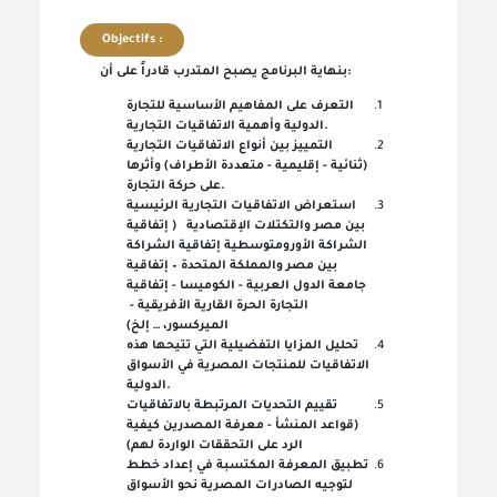
Objectifs :
بنهاية البرنامج يصبح المتدرب قادراً على أن:
التعرف على المفاهيم الأساسية للتجارة
الدولية وأهمية الاتفاقيات التجارية.
التمييز بين أنواع الاتفاقيات التجارية
(ثنائية - إقليمية - متعددة الأطراف) وأثرها
على حركة التجارة.
استعراض الاتفاقيات التجارية الرئيسية
بين مصر والتكتلات الإقتصادية ( إتفاقية
الشراكة الأورومتوسطية إتفاقية الشراكة
بين مصر والمملكة المتحدة – إتفاقية
جامعة الدول العربية - الكوميسا - إتفاقية
التجارة الحرة القارية الأفريقية -
الميركسور، … إلخ)
تحليل المزايا التفضيلية التي تتيحها هذه
الاتفاقيات للمنتجات المصرية في الأسواق
الدولية.
تقييم التحديات المرتبطة بالاتفاقيات
(قواعد المنشأ - معرفة المصدرين كيفية
الرد على التحققات الواردة لهم)
تطبيق المعرفة المكتسبة في إعداد خطط
لتوجيه الصادرات المصرية نحو الأسواق