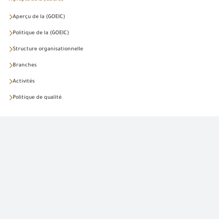
Aperçu de la (GOEIC)
Politique de la (GOEIC)
Structure organisationnelle
Branches
Activités
Politique de qualité
Activités
Importations industrielles
Laboratoires alimentaires
Laboratoires industriels
Exportations et origine