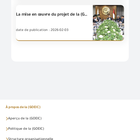
La mise en œuvre du projet de la (GOEIC) visant à établir une Plate-forme numérique pour l'inspection basée sur les risques et le suivi pour faciliter le mouvement du commerce en Égypte a commencé, et cela est financée par l'Agence coréenne de coopération internationale (KOICA) avec une subvention d'un million de dollars américains.
date de publication : 2026-02-03
À propos de la (GOEIC)
Aperçu de la (GOEIC)
Politique de la (GOEIC)
Structure organisationnelle