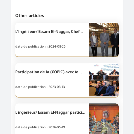
Other articles
L’ingénieur/ Essam El-Naggar, Chef du conseil d'administration de la (GOEIC) en visite de l'usine « Attico pour les industries du bois» affilée à l'Organisation Arabe pour l'industrialisation lors des premières étapes de la coopération entre les deux parties dans le domaine de l'application des systèmes de durabilité et de la mesure des émissions de carbone.
date de publication : 2024-08-26
Participation de la (GOEIC) avec le « Centre Egyptien des Etudes Economiques (ECES) » en coopération avec le Projet de la réforme commerciale
date de publication : 2023-03-13
L'ingénieur/ Essam El-Naggar participe àla réunion du Ministre de l'Investissement et du Commerce extérieur avec les dirigeants de la société "Vodafone" pour examiner les étapes à prendre pour accélérer la transformation numérique pour renforcer la compétitivité de l'investissement et du commerce.
date de publication : 2026-05-19