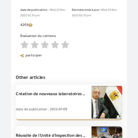
date de publication :
Wed,23 Nov
Dernière mise à jour:
Wed,23 Nov
2022 02:31 pm
2022 02:31 pm
4203
Évaluation du contenu
participer
Other articles
Création de nouveaux laboratoires au sein de GOEIC dans les domaines des produits biodégradables, de la mesure de l'empreinte carbone, inspection et tests des fluides de refroidissement et tests d'optimisation de l'efficacité énergétique.
date de publication : 2022-07-09
Réussite de l'Unité d'Inspection des produits à la (GOEIC) la visite d'évaluation initiale et étendre le domaine de l'accréditation du Conseil National d'Accréditation (EJAC) conformément aux exigences de la Norme internationale (ISO / CEI 17020:2012)