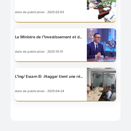
date de publication : 2025-02-03
Le Ministre de l’Investissement et du Commerce extérieur lors d’une interview menée avec le journaliste Sherif Amer au cours du programme télévisé « Se passe en Egypte » : L’Égypte est sortie du stade des grands défis et entre maintenant dans celui de la construction économique.
date de publication : 2025-10-31
L’ing/ Essam El –Naggar tient une réunion coordinatrice avec les dirigeants de l'Autorité générale pour les ports terrestres et secs et de la société du port sec d'octobre « ODP » pour discuter les moyens de coopération entre eux et accélérer le rythme de la libération douanière en application de la décision du Premier Ministre prévoyant le travaille pendant les congés et les jours fériés.
date de publication : 2025-04-24