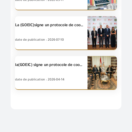
date de publication : 2022-05-11
La (GOEIC)signe un protocole de coopération avec la société "Property finder Egypt" pour soutenir la régulation du marché du courtage immobilier et renforcer les capacités des employés du secteur.
date de publication : 2026-07-10
la(GOEIC) signe un protocole de coopération avec l'Institut National de Planification .
date de publication : 2026-04-14