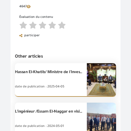
4647
Évaluation du contenu
participer
Other articles
Hassan El-Khatib/ Ministre de l'Investissement et du Commerce Extérieur, s'est rendu ce matin au gouvernorat d'Alexandrie, où il a inspecté un certain nombre d'entités concernées par le dédouanement, ainsi que le siège de la Chambre de commerce à Alexandrie. Le Ministre a également tenu une réunion approfondie avec la communauté commerciale d'Alexandrie.
date de publication : 2025-04-05
L'ingénieur /Essam El-Naggar en visite d'inspection à la succursale de la (GOEIC) située à la ville de Badr
date de publication : 2024-05-01