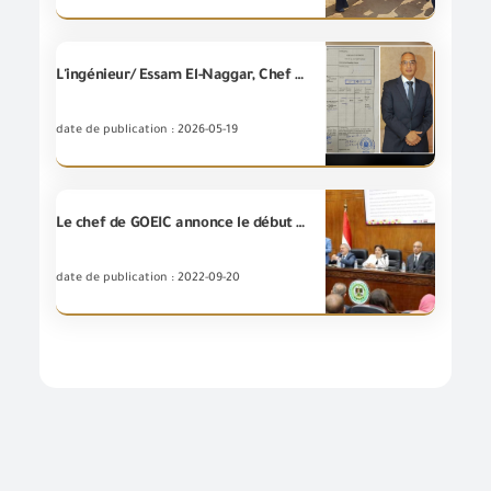
L'ingénieur/ Essam El-Naggar, Chef de la (GOEIC) annonce la délivrance du premier certificat d'origine égyptien à la Chine.
date de publication : 2026-05-19
Le chef de GOEIC annonce le début de l’enregistrement du programme du système" L'exportateur accrédité "sur le site Web de l’Autorité à partir du début d’octobre
date de publication : 2022-09-20