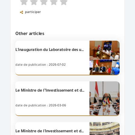
participer
Other articles
L'inauguration du Laboratoire des ustensiles de cuisine et de vaisselle à la succursale de l'Aéroport international du Caire site annexe.
date de publication : 2026-07-02
Le Ministre de l’Investissement et du Commerce extérieur reçoit le Chargé d’affaires de l’Ambassade de Corée du Sud pour examiner le renforcement de la coopération économique entre l’Égypte et la Corée du Sud et de développer les mécanismes de régulation du commerce et du contrôle des exportations et des importations.
date de publication : 2026-03-06
Le Ministre de l'Investissement et du Commerce Extérieur passe en revue devant la session plénière de la Chambre des Représentants les caractéristiques les plus marquantes de la vision et la stratégie du Ministère de l'Investissement et du Commerce Extérieur.