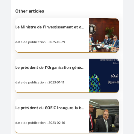
Other articles
Le Ministre de l’Investissement et du Commerce Extérieur tient une réunion approfondie avec le Chef de la Fédération générale des chambres de commerce et les chefs d’un certain nombre des entités compétentes pour passer en revue les efforts déployés par l’État pour développer le système de dédouanement et faciliter le mouvement des exportations et des importations.
date de publication : 2025-10-29
Le président de l’Organisation générale de contrôle des exportations et des importations approuve l'enregistrement des deux premières sociétés dans le système source agréé dans le cadre des accords euro-méditerranéens de l'Organisation.
date de publication : 2023-01-11
Le président du GOEIC inaugure la branche de L’Autorité à la Chambre de commerce au gouvernorat d’El-Gharbia
date de publication : 2023-02-16