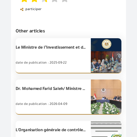
participer
Other articles
Le Ministre de l’Investissement et du Commerce extérieur tient une rencontre avec les dirigeants du Forum économique et de la Fédération mondiales pour la facilitater le mouvement du commerce afin d’examiner le renforcement de la compétitivité du commerce.
date de publication : 2025-09-22
Dr. Mohamed Farid Saleh/ Ministre de l'Investissement et du Commerce extérieur, préside la réunion du Groupe de travail concerné par le dossier des relations économiques égypto-coréennes, en présence des représentants des Ministères et des entités gouvernementaux concernées.
date de publication : 2026-04-09
L'Organisation générale de contrôle des exportations et des importations est chargée de délivrer le certificat de vente libre (FSC) pour les expéditions de savon exportées vers le Maroc.