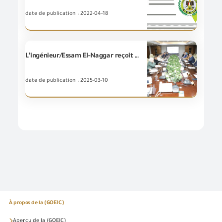
date de publication : 2022-04-18
L’ingénieur/Essam El-Naggar reçoit une délégation auprès de l'Agence de Coopération Internationale (KOICA) pour lancer la mise en œuvre du projet de la(GOEIC) visant à mettre en place une "plateforme numérique pour l'inspection et le suivi basé sur les risques pour faciliter le commerce en Égypte "
date de publication : 2025-03-10
À propos de la (GOEIC)
Aperçu de la (GOEIC)