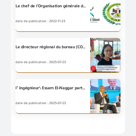
Le chef de l'Organisation générale de contrôle des exportations et des importations visite l'usine sidérurgique de Qandil à Obour City
date de publication : 2022-11-23
Le directeur régional du bureau (COICA) en Égypte a salué la coopération fructueuse avec la (GOEIC) afin d’établir un projet conjoint visant à introduire un nouveau système d’inspection douanière basé sur une analyse des risques utilisant l’intelligence artificielle, pour accélérer les procésusses d’inspection des marchandises aux passages frontaliers
date de publication : 2025-07-23
l’ ingégnieur\ Essam El-Naggar participe aux activités du septième Forum pour l’économie verte (Egypt GEF Forum) lors de la deuxième session de discussion intitulée "Ouverture de nouveaux marchés et augmentation des taux d’exportation"
date de publication : 2025-07-23