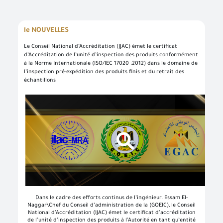
le NOUVELLES
Le Conseil National d’Accréditation (IJAC) émet le certificat
d’Accréditation de l’unité d’inspection des produits conformément
à la Norme Internationale (ISO/IEC 17020 :2012) dans le domaine de
l’inspection pré-expédition des produits finis et du retrait des
échantillons
Bienvenue dans le système de connexion unique
Effectuez facilement vos transactions électroniques en n’accédant qu’une seule fois au système d’enregistrement normalisé et profitez de nombreux services électroniques sans avoir à y retourner
Entrez simplement votre nom d’utilisateur, votre numéro d’identification et votre mot de passe pour accéder à des services électroniques sécurisés sur différentes plateformes, telles que l’ordinateur, la tablette et les smartphones.
Pour créer votre propre compte en ligne, veuillez cliquer sur un nouvel utilisateur pour entrer les données requises. Dans le cas des clients commerciaux, veuillez vous rendre dans l’une des succursales de l’Autorité pour créer un compte pour les services commerciaux, Veuillez communiquer avec le Centre d’appel et de soutien au numéro 19591 pour vous renseigner sur la succursale de services la plus proche afin de rapprocher les données et de terminer le processus d’inscription.
Créez un nouveau compte et commencez à utiliser le portail et profitez des services disponibles
Dans le cadre des efforts continus de l’ingénieur. Essam El-
Naggar\Chef du Conseil d’administration de
la (GOEIC),
le Conseil
National d’Accréditation (IJAC) émet le certificat d’accréditation
de l’unité d’inspection des produits à l’Autorité
en tant qu’entité