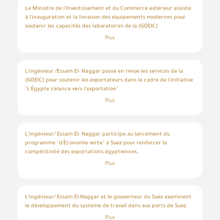
Le Ministre de l'Investissement et du Commerce extérieur assiste
à l'inauguration et la livraison des équipements modernes pour
soutenir les capacités des laboratoires de la (GOEIC)
Plus
L'ingénieur /Essam El- Naggar passe en revue les services de la
Bienvenue dans le système de connexion unique
Effectuez facilement vos transactions électroniques en n’accédant qu’une seule fois au système d’enregistrement normalisé et profitez de nombreux services électroniques sans avoir à y retourner
Entrez simplement votre nom d’utilisateur, votre numéro d’identification et votre mot de passe pour accéder à des services électroniques sécurisés sur différentes plateformes, telles que l’ordinateur, la tablette et les smartphones.
Pour créer votre propre compte en ligne, veuillez cliquer sur un nouvel utilisateur pour entrer les données requises. Dans le cas des clients commerciaux, veuillez vous rendre dans l’une des succursales de l’Autorité pour créer un compte pour les services commerciaux, Veuillez communiquer avec le Centre d’appel et de soutien au numéro 19591 pour vous renseigner sur la succursale de services la plus proche afin de rapprocher les données et de terminer le processus d’inscription.
Créez un nouveau compte et commencez à utiliser le portail et profitez des services disponibles
(GOEIC) pour soutenir les exportateurs dans le cadre de l'initiative
"L'Égypte s'élance vers l'exportation"
Plus
L'ingénieur/ Essam El- Naggar participe au lancement du
programme "d'Économie verte" à Suez pour renforcer la
compétitivité des exportations égyptiennes.
Plus
L'ingénieur/ Essam El-Naggar et le gouverneur du Suez examinent
le développement du système de travail dans aux ports de Suez.
Plus