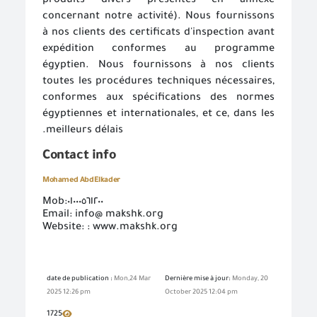
produits divers présentés en annexe
concernant notre activité). Nous fournissons
à nos clients des certificats d'inspection avant
expédition conformes au programme
égyptien. Nous fournissons à nos clients
toutes les procédures techniques nécessaires,
conformes aux spécifications des normes
égyptiennes et internationales, et ce, dans les
meilleurs délais.
Contact info
Mohamed AbdElkader
Mob:٠١٠٠٠٥٦١٢٠٠
Email: info@ makshk.org
Website: : www.makshk.org
date de publication :
Mon,24 Mar
Dernière mise à jour:
Monday, 20
2025 12:26 pm
October 2025 12:04 pm
1725