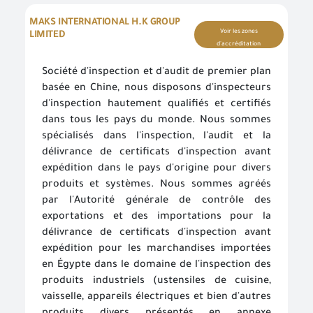
MAKS INTERNATIONAL H.K GROUP
Voir les zones
LIMITED
d'accréditation
Société d'inspection et d'audit de premier plan
basée en Chine, nous disposons d'inspecteurs
d'inspection hautement qualifiés et certifiés
Bienvenue dans le système de connexion unique
Effectuez facilement vos transactions électroniques en n’accédant qu’une seule fois au système d’enregistrement normalisé et profitez de nombreux services électroniques sans avoir à y retourner
Entrez simplement votre nom d’utilisateur, votre numéro d’identification et votre mot de passe pour accéder à des services électroniques sécurisés sur différentes plateformes, telles que l’ordinateur, la tablette et les smartphones.
Pour créer votre propre compte en ligne, veuillez cliquer sur un nouvel utilisateur pour entrer les données requises. Dans le cas des clients commerciaux, veuillez vous rendre dans l’une des succursales de l’Autorité pour créer un compte pour les services commerciaux, Veuillez communiquer avec le Centre d’appel et de soutien au numéro 19591 pour vous renseigner sur la succursale de services la plus proche afin de rapprocher les données et de terminer le processus d’inscription.
Créez un nouveau compte et commencez à utiliser le portail et profitez des services disponibles
dans tous les pays du monde. Nous sommes
spécialisés dans l'inspection, l'audit et la
délivrance de certificats d'inspection avant
expédition dans le pays d'origine pour divers
produits et systèmes. Nous sommes agréés
par l'Autorité générale de contrôle des
exportations et des importations pour la
délivrance de certificats d'inspection avant
expédition pour les marchandises importées
en Égypte dans le domaine de l'inspection des
produits industriels (ustensiles de cuisine,
vaisselle, appareils électriques et bien d'autres