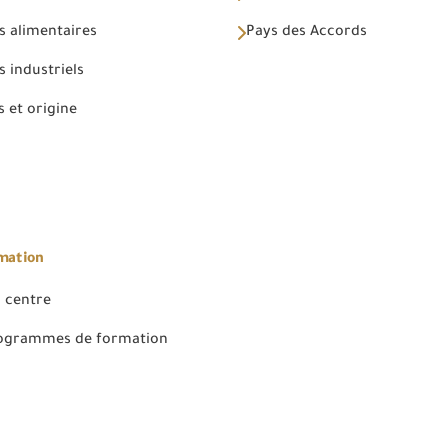
s alimentaires
Pays des Accords
 industriels
 et origine
rmation
 centre
rogrammes de formation