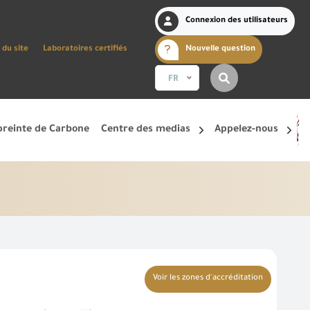
Connexion des utilisateurs
 du site
Laboratoires certifiés
Nouvelle question
FR
reinte de Carbone
Centre des medias
Appelez-nous
Voir les zones d'accréditation