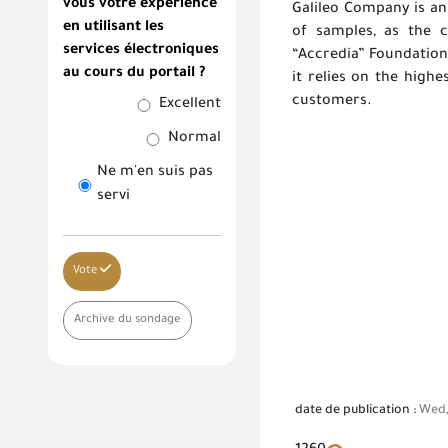
vous votre expérience
Galileo Company is an
en utilisant les
of samples, as the 
services électroniques
“Accredia” Foundation,
au cours du portail ?
it relies on the high
customers. ​
Excellent
Normal
Ne m'en suis pas
servi
Vote
Archive du sondage
date de publication :
Wed,