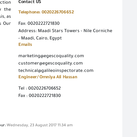
Contact US
ction
y the
Telephone: 0020226706652
is, as
s Our
Fax: 0020222721830
Address: Maadi Stars Towers - Nile Corniche
- Maadi, Cairo, Egypt
Emails
marketing@egescoquality.com
customer@egescoquality.com
technical@galileoinspectorate.com
Engineer/ Omniya Ali Hassan
Tel : 0020226706652
Fax : 0020222721830
our:
Wednesday, 23 August 2017 11:34 am