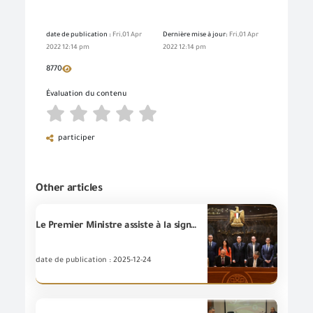
date de publication :
Fri,01 Apr
Dernière mise à jour:
Fri,01 Apr
2022 12:14 pm
2022 12:14 pm
8770
Évaluation du contenu
participer
Other articles
Le Premier Ministre assiste à la signature des deux protocoles de coopération concernant l'audit et la normalisation des chiffres des exportations et des importations égyptiennes entre les entités Nationales émettrices des données pour les auditer et les normaliser afin de garantir la cohérence, contrôler et améliorer la qualité des données officielles et se tenir au courant des développements internationaux dans le calcul des indicateurs agrégés.
date de publication : 2025-12-24