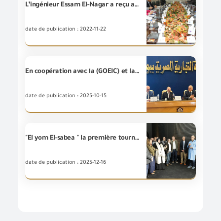
L’ingénieur Essam El-Nagar a reçu aujourd’hui les membres de la délégation tunisienne fraternelle et les représentants des entités égyptiennes participant au comité technique dans le domaine de la reconnaissance mutuelle des certificats de conformité des marchandises
date de publication : 2022-11-22
En coopération avec la (GOEIC) et la Chambre du commerce au Port-Saïd, on a organisé un atelier intitulé « La route vers les marchés mondiaux » .
date de publication : 2025-10-15
"El yom El-sabea " la première tournèe dans les laboratoires industriels courant au port d'Ain Sokhna , fonctionnement en cours de 30 laboratoires qui effectuent 153 tests, économisant l 'effort et les coûts pour les fabricants .
date de publication : 2025-12-16