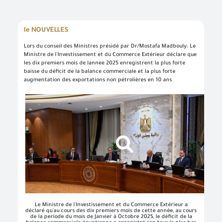
le NOUVELLES
Lors du conseil des Ministres présidé par Dr/Mostafa Madbouly: Le
Ministre de l'Investissement et du Commerce Extérieur déclare que
les dix premiers mois de lannee 2025 enregistrent la plus forte
baisse du déficit de la balance commerciale et la plus forte
augmentation des exportations non pétrolières en 10 ans
Bienvenue dans le système de connexion unique
Effectuez facilement vos transactions électroniques en n’accédant qu’une seule fois au système d’enregistrement normalisé et profitez de nombreux services électroniques sans avoir à y retourner
Entrez simplement votre nom d’utilisateur, votre numéro d’identification et votre mot de passe pour accéder à des services électroniques sécurisés sur différentes plateformes, telles que l’ordinateur, la tablette et les smartphones.
Pour créer votre propre compte en ligne, veuillez cliquer sur un nouvel utilisateur pour entrer les données requises. Dans le cas des clients commerciaux, veuillez vous rendre dans l’une des succursales de l’Autorité pour créer un compte pour les services commerciaux, Veuillez communiquer avec le Centre d’appel et de soutien au numéro 19591 pour vous renseigner sur la succursale de services la plus proche afin de rapprocher les données et de terminer le processus d’inscription.
Créez un nouveau compte et commencez à utiliser le portail et profitez des services disponibles
Le Ministre de l'Investissement et du Commerce Extérieur a
déclaré qu'au cours des dix premiers mois de cette année, au cours
de la periode du mois de Janvier à Octobre 2025, le déficit de la