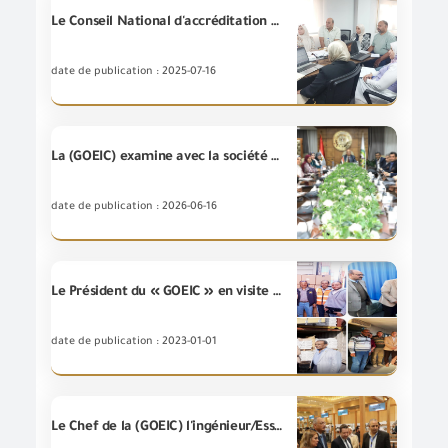
Le Conseil National d'accréditation (EJAC) a visité l'Unité de Validation et de Vérification environnementale à la (GOEIC) en bute de poursuivre et d'étendre le champ d'accréditation de l'Unité dans plusieurs secteurs.
date de publication : 2025-07-16
La (GOEIC) examine avec la société de "Defacto" les moyens du renforcement de la compétitivité des produits fabriqués en Égypte.
date de publication : 2026-06-16
Le Président du « GOEIC » en visite d’inspection pour les deux branches de l’Autorité dans les ports d’Alexandrie et de Sokhna
date de publication : 2023-01-01
Le Chef de la (GOEIC) l'ingénieur/Essam El -Naggar, inaugure "HATS 2025" en tant que plate-forme de premier plan réunissant les fabricants égyptiens avec les acheteurs internationaux, ouvrant de nouveaux horizons pour les exportations égyptiennes d'ingénierie .