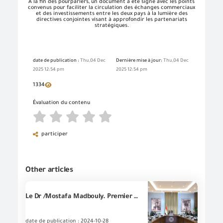
À la fin des pourparlers, un document a été signé avec les points
convenus pour faciliter la circulation des échanges commerciaux
et des investissements entre les deux pays à la lumière des
directives conjointes visant à approfondir les partenariats
stratégiques.
date de publication :
Thu,04 Dec
Dernière mise à jour:
Thu,04 Dec
2025 12:54 pm
2025 12:54 pm
1334
Évaluation du contenu
participer
Other articles
Le Dr /Mostafa Madbouly. Premier Ministre, tient une réunion pour discuter le mécanisme européen pour la modification des limites du carbone dans le cadre de la mise en œuvre du renforcement de la compétitivité des exportations égyptiennes
date de publication : 2024-10-28