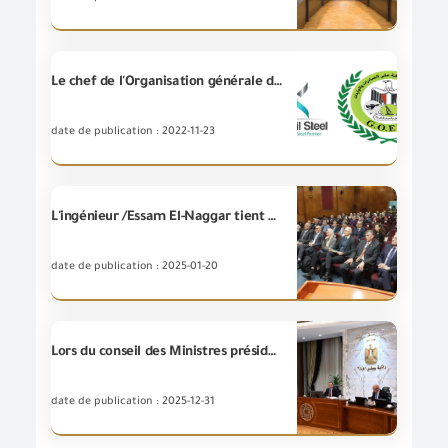
Le chef de l'Organisation générale de contrôle des exportations et des importations visite l'usine sidérurgique de Qandil à Obour City
date de publication : 2022-11-23
L'ingénieur /Essam El-Naggar tient une réunion élargie comprenant les dirigeants de (l'USAID), le projet (l'USAID TRADE), le Conseil d’Exportation pour les industries d’ingénierie, les dirigeants de la (GOEIC) et les groupes du travail technique spéciaux à l’Administration de et l'évaluation des risques pour le secteur des produits des appareils électriques affilé à l'Autorité.
date de publication : 2025-01-20
Lors du conseil des Ministres présidé par Dr/Mostafa Madbouly: Le Ministre de l'Investissement et du Commerce Extérieur déclare que les dix premiers mois de lannee 2025 enregistrent la plus forte baisse du déficit de la balance commerciale et la plus forte augmentation des exportations non pétrolières en 10 ans
date de publication : 2025-12-31