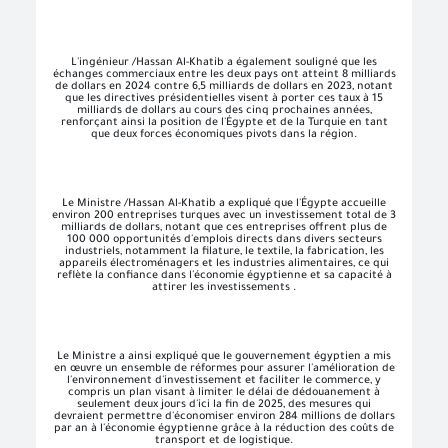
L'ingénieur /Hassan Al-Khatib a également souligné que les
échanges commerciaux entre les deux pays ont atteint 8 milliards
de dollars en 2024 contre 6,5 milliards de dollars en 2023, notant
que les directives présidentielles visent à porter ces taux à 15
milliards de dollars au cours des cinq prochaines années,
renforçant ainsi la position de l'Égypte et de la Turquie en tant
que deux forces économiques pivots dans la région.
Le Ministre /Hassan Al-Khatib a expliqué que l'Égypte accueille
environ 200 entreprises turques avec un investissement total de 3
milliards de dollars, notant que ces entreprises offrent plus de
100 000 opportunités d'emplois directs dans divers secteurs
industriels, notamment la filature, le textile, la fabrication, les
appareils électroménagers et les industries alimentaires, ce qui
reflète la confiance dans l'économie égyptienne et sa capacité à
attirer les investissements .
Le Ministre a ainsi expliqué que le gouvernement égyptien a mis
en œuvre un ensemble de réformes pour assurer l'amélioration de
l'environnement d'investissement et faciliter le commerce, y
compris un plan visant à limiter le délai de dédouanement à
seulement deux jours d'ici la fin de 2025, des mesures qui
devraient permettre d'économiser environ 284 millions de dollars
par an à l'économie égyptienne grâce à la réduction des coûts de
transport et de logistique.