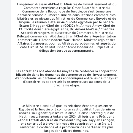
L'ingénieur /Hassan Al-Khatib. Ministre de l'Investissement et du
Commerce extérieur, a reçu Dr. Omar Bulat/ Ministre du
Commerce de la République de Turquie, où s'est tenue une
dernière réunion du mécanisme de consultations commerciales
bilatérales au niveau des Ministres du Commerce d'Égypte et de
Turquie. la réunion a été suivie du côté égyptien par le Général
.Essam El-Naggar /Chef de la (GOEIC) M. Ahmed Amoy/ Chef de
l'Autorité douanière égyptienne, Dr. Amani Al-Wasal/ Chef des
Accords étrangers et du secteur du Commerce, Ministre du
Délégué commercial. Abdulaziz Sharif/Chef de la Représentation
commerciale, l 'Ambassadeur Wael Hamed, Ministre adjoint des
Affaires étrangères pour les Affaires européennes, et auprès du
côté turc M. Saleh Mutlushen/ Ambassadeur de Turquie et la
délégation turque accompagnante.
Les entretiens ont abordé les moyens de renforcer la coopération
bilatérale dans les domaines du commerce et de l'investissement,
d'approfondir les partenariats économiques entre les deux pays et
d'accroître les opportunités prometteuses au cours de la
prochaine étape.
Le Ministre a expliqué que les relations économiques entre
l'Égypte et la Turquie ont connu un saut qualitatif ces dernières
années, soulignant que les réunions du Conseil stratégique de
Haut niveau, tenues à Ankara en 2024 dirigés par le Président
/Abdel Fattah Al-Sisi et du Président/ Raguab Tayyieb Erdogan,
ont contribué à élever le niveau de coopération bilatérale, à
renforcer la confiance et à promouvoir des partenariats plus
larges dans divers domaines.