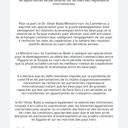
les opportunités de partenariat sur les marchés régionaux et
internationaux.
Pour sa part, le Dr. Omar Bulat/Ministre turc du Commerce, a
exprimé son appréciation pour le grand développement dont
témoignent les relations économiques entre les deux pays et la
volonté de la Turquie d'œuvrer pour éliminer tout défi entravant
les échanges commerciaux, soulignant l'engagement de son pays
à renforcer les voies de coopération à la lumière des résultats
positifs obtenus au cours des dernières années.
Le Ministre turc du Commerce/ Bulat a souligné son appréciation
pour le développement accéléré des relations commerciales entre
l'Égypte et la Turquie au cours de la période récente, soulignant
que la phase actuelle connaît les meilleurs niveaux de coopération
politique et économique entre les deux pays.
Il a déclaré que les défis mondiaux imposés par la pandémie de
covid-19 et les perturbations de la chaîne d'approvisionnement
nécessitent de renforcer les partenariats régionaux et
internationaux, notant que les deux pays ont de grandes
capacités qui leur permettent de faire face à ces variables et de
les transformer en opportunités de croissance conjointe.
le Dr/ Omar Bulat a souligné également la volonté des institutions
turques d'accroître la coordination avec les Autorités égyptiennes
concernées pour assurer la circulation des biens et des services, et
de créer les conditions appropriées pour que le secteur privé
élargisse les partenariats d'investissement et les projets communs
en Égypte et sur les marchés des pays tiers.