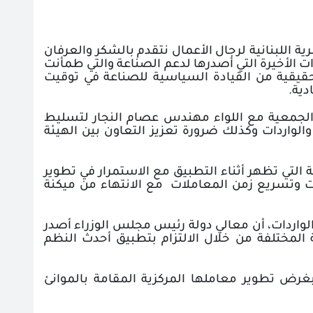
ة اللبنانية لرجال الأعمال نتقدم بالشكر والعرفان
ت الأخيرة التي أصدرها لدعم الصناعة والتي طمأنت
قيقية من القيادة السياسية للصناعة في توقيت
دية
.
 الجمعية مع اللواء مهندس عصام النجار لتسليط
 والواردات وكذلك ضرورة تعزيز التعاون بين الهيئة
التي تظهر أثناء التطبيق مع الاستمرار في تطوير
ت وتسريع زمن المعاملات
‎
مع الانتهاء من ميكنة
الواردات، أن معالي دولة رئيس مجلس الوزراء أصدر
وانئ المصرية المختلفة من خلال الالتزام بتطبيق أحدث النظم
اً الى قيام الهيئة بوضع خطة استراتيجية في الفترة من 2018 الى 2020 بغرض تطوير معاملها المركزية المقامة بالموانئ