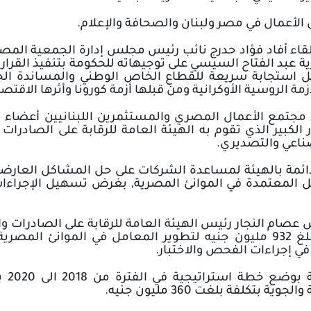
لأعمال في مصر ولبنان والصحافة والإعلام
.
لقاء أفاد فؤاد حدرج نائب رئيس مجلس إدارة الجمعية المصري
 عبد الفتاح السيسي على توجيهاته للحكومة بتنفيذ القرارا
ل استجابة سريعة للقطاع الخاص الوطني والمساندة الح
ة الروسية الأوكرانية ومن قبلها أزمة كورونا وأثرها الاقتصا
ء مجتمع الأعمال المصري والمستثمرين اللبنانيين أعضاء
الكبير الذي تقوم به الهيئة العامة للرقابة على الصادرات
ناعي والتصديري
.
ائمة بالهيئة لمساعدة الشركات على حل المشاكل العارضة 
ل المعتمدة في الموانئ المصرية, بغرض تسهيل الإجراءا
 عصام النجار رئيس الهيئة العامة للرقابة على الصادرات و
تعليماته بتخصيص مبلغ 932 مليون جنيه لتطوير المعامل في الم
 في إجراءات الفحص والاختبار
.
مشير
ة بتكلفة بلغت 360 مليون جنيه
.