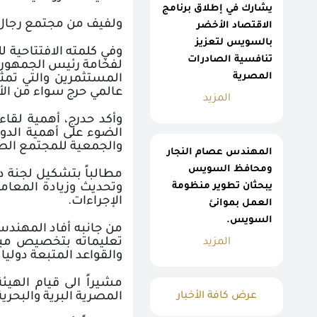
يشارك في إطلاق برنامج
ولفيف من مجتمع رجال ا
الاقتصاد الأخضر
بالسويس لتعزيز
وفي كلمته الافتتاحية ل
تنافسية الصادرات
لفخامة رئيس الجمهورية
المصرية
المستثمرين والتي تمث
عالمي حرج سواء من الأزم
المزيد
وأكد حدرج، أهمية لقا
الضوء على أهمية الدور 
والجمعية للمجتمع الص
المهندس عصام النجار
ومحافظ السويس
مطالباً بتشكيل لجنة د
يبحثان تطوير منظومة
وتحديث وزيادة المعام
الإجراءات
.
العمل بموانئ
السويس.
من جانبه أفاد المهندس
المزيد
والقواعد المتبعة دوليا
عرض كافة الأخبار
المصرية البرية والبحرية والجوي