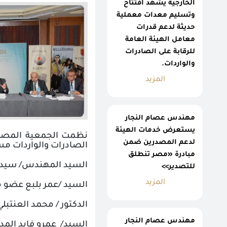
الخارجية يشهد افتتاح
وتسليم معدات معملية
حديثة لدعم قدرات
معامل الهيئة العامة
للرقابة على الصادرات
والواردات.
المزيد
مهندس عصام النجار
يستعرض خدمات الهيئة
نظمت الجمعية المصرية 
لدعم المصدرين ضمن
الصادرات والواردات مس
مبادرة «مصر تنطلق
السيد المهندس/ سيد من
للتصدير>>
المزيد
السيد /عمر بلبع عضو م
الدكتور / محمد العنت
مهندس عصام النجار
السيد/ عمرو فايد المدي