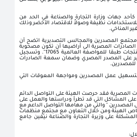
 كأحد جهات وزارة التجارة والصناعة في الحد من
للاستخدامات نظيفة وصولاٌ للاقتصاد الأخضر وذلك
غير المناخي
.
ع مجتمع المصدرين والمجالس التصديرية اتضح أن
ل الصادرات المصرية الى أراضيها أن تكون مصحوبة
بشهادة تقييم مطابقة فقامت الهيئة بإنشاء "وحدة إصدار شهادة مطابقة المنتجات طبقا للمواصفة العالمية 17065". وتسجيل
ير على المصدر المصري وضمان سمعة الصادرات
 للمصدرين
.
 لتسهيل عمل المصدرين ومواجهة المعوقات التي
ات المصرية فقد حرصت الهيئة على التواصل الدائم
لى المشاكل التي قد تطرأ ودراستها والعمل على
المصدرين " والتي من مهامها التواصل الداعم مع
اص الهيئة ومن خلال التعاون مع مجتمع منظمات
لمشكلة على وزيرة التجارة والصناعة نيفين جامع
.
ال: