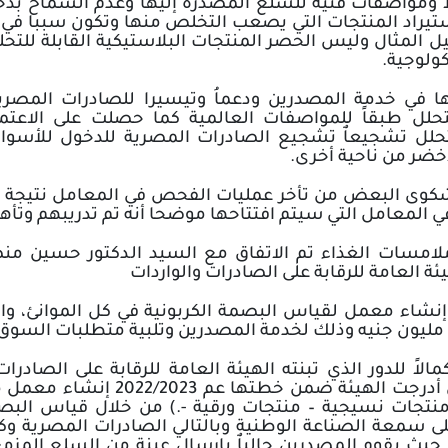
واصفات فنية للسلع المصدرة إليها وعدم السماح بدخول
ستيراد المنتجات التي يصعب التخلص منها وتكون سببا في 
 المثال وليس الحصر المنتجات البلاستيكية القابلة للتحل
كولوجية
.
للتحلل طبقاً للمواصفات العالمية كما حصلت على الاعتم
للتحلل تشجيعاٌ تشجيع الصادرات المصرية للدخول للأسو
أخضر من ناحية أخرى
.
لمعامل التي سيتم افتتاحها موضحا أنه تم تدريبهم وتأهي
مسات الغذاء تم الاتفاق مع السيد الدكتور حسين منصو
 العامة للرقابة على الصادرات والواردات
 إنشاء معمل لقياس البصمة الكربونية في كل الموانئ، وا
مالاً للدور الذي تبنته الهيئة العامة للرقابة على الصاد
النظيفة القابلة للتحلل أدرج
تجات نسيجية – منتجات ورقية -.) من خلال قياس البصمة
على سمعة الصناعة الوطنية وبالتالي الصادرات المصرية 
حيث يقوم المصدرين حالياٌ بإرسال عينة من السلع المزمع 