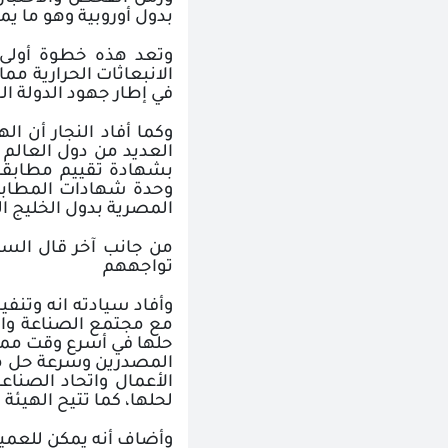
بدول أوروبية وهو ما يمث
وتعد هذه خطوة أولى ل
الانبعاثات الحرارية م
في إطار جهود الدولة الح
وكما أفاد النجار أن 
العديد من دول العالم 
وحدة شهادات المطابق
المصرية بدول الخليج 
من جانب آخر قال الس
تواجههم
وأفاد سيادته انه وتنف
مع مجتمع الصناعة وال
حلها في أسرع وقت ممك
المصدرين وسرعة حل م
الأعمال واتحاد الصنا
لحلها، كما تتيح الهيئة
وأضاف أنه يمكن للعمي