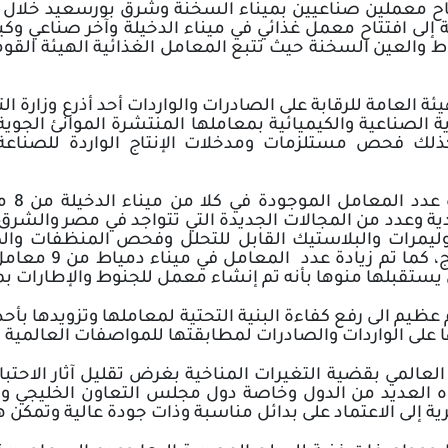
اح معملين صناعيين بميناء السخنة وشرق بورسعيد خلال يو
 إلى افتتاح معمل غذائي في ميناء الدخيلة وآخر صناعي و
ط والعين السخنة حيث تتبع المعامل الغذائية الهيئة القومي
ئة العامة للرقابة على الصادرات والواردات أحد أذرع وزارة ال
الصناعية والكيميائية بمعاملها المنتشرة الموانئ الجوية 
ذلك فحص مستلزمات ومدخلات الإنتاج الواردة للصناعة 
يمرات والبلاستيك القابل للتحلل وفحص المنظفات والص
 يستقبلها منوها بأنه تم إنشاء معمل للجنوط والإطارات بم
 عظيم الى رفع كفاءة البنية التحتية لمعاملها وتزويدها بأ
ؤها على الواردات والصادرات لمطابقتها للمواصفات العالمية
 العالمي بقضية التغيرات المناخية بغرض تقليل آثار الاحتب
جاه العديد من الدول وخاصة دول مجلس التعاون الخليجي و
إلى الاعتماد على بدائل مناسبة وذات جودة عالية وتمكن هذ