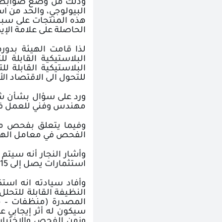
وذلك من وضع ضوابط وم
البيولوجي، والحد من ا
هذه المنتجات على سبيل
الحاصلة على علامة الإي
البلاستيكية القابلة 
البلاستيكية القابلة 
للتحول الى الاقتصاد ال
مهندس وفني للعمل في ا
وفيما يتعلق بفحص ملا
الفحص في معامل الهيئة
وأشار النجار أنه سيتم
استثمارات يصل إلى 15 مليون جنيه وذلك لخدمة المصدرين وتلبية متطلبات السوق الأوروبي
وأفاد سيادته انه استك
المصدرة (منظفات – من
سيكون له أثر إيجابي 
وزمن الفحص والاختبار 