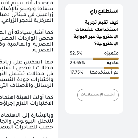
موضحاً، أنه سيتم افتت
سفاجا ونويبع بالإضافة
استطلاع راي
زراعيين في مينائي دميا
المركزية للحجر الزراعي
.
كيف تقيم تجربة
استخدامك للخدمات
كما أشار سيادته أن الهي
الإلكترونية عبر البوابة
فحص الواردات المصرية 
الإلكترونية؟
المصرية والعالمية وك
المصرية
.
متميزه
52.6%
عادية
29.65%
لم أستخدمها
17.75%
في مجالات تشمل البول
الرسائل والأصناف التي
أرشيف الإستطلاعات
كما أولت الهيئة اهتمام
الاختبارات اللازم إجرا
وبالإشارة إلى الاهتمام
للتحلل البيولوجي وات
خصب للصادرات المصرية 