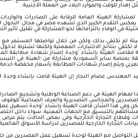
ل إهدار للوقت والموارد البلاد من العملة الأجنبية
.
مشاركة الهيئة العامة للرقابة على الصادرات والواردات
ما يعكس التقدم الكبير الذي تشهده مصر في مجال التحول 
ثيثة في الوفاء بالتزاماتها نحو المشاركة في تقليل تأثير الت
الهيئة لم تكتفى بذلك ولكن من خلال تواصلها المستمر م
لا تكتفي بنتائج الاختبارات المعملية ولكنها تشترط لدخو
ة بمنصة سابر السعودية مشاركة من الهيئة في التيس
العربي ويتم إصدار شهادات المطابقة بأسعار مخفضة خدمة
يد المهندس عصام النجار إن الهيئة قامت بإنشاء وحدة
يذا لمهام الهيئة في دعم الصناعة الوطنية وتشجيع الصادر
مصدرين والمجالس التصديرية والغرف الصناعية للوقوف ع
ن وفي هذا الشأن قامت الهيئة بإنشاء "وحدة تسهيل عمل 
شاكلهم بالتنسيق مع الجهات المعنية. سواء داخل اختص
عات وقطاع التجارة الخارجية وفي بعض الحالات يتم عرض ا
 بيانات التجارة الخارجية للمصدرين لدراسة الأسواق العالمية
ل التواصل مع الهيئة لوحدة تسهيل عمل المصدرين من خل