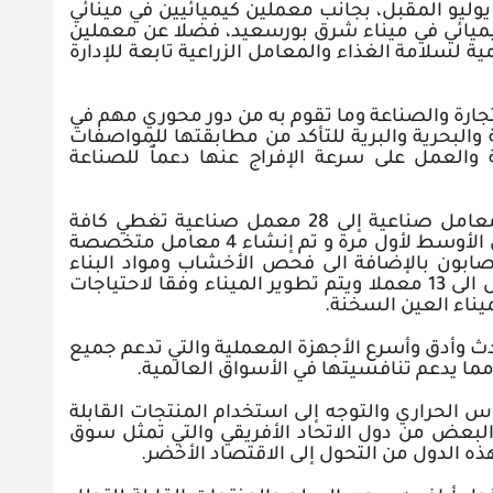
ليو المقبل، بجانب معملين كيميائيين في مينائي
كيميائي في ميناء شرق بورسعيد، فضلا عن معملين
ة لسلامة الغذاء والمعامل الزراعية تابعة للإدارة
تجارة والصناعة
وما تقوم به من دور محوري مهم في
والبحرية والبرية للتأكد من مطابقتها للمواصفات
والعمل على سرعة الإفراج عنها دعماٌ للصناعة
مما انعكس على زيادة عدد المعامل الموجودة في كلا من ميناء الدخيلة من 8 معامل صناعية إلى 28 معمل صناعية تغطي كافة
مجالات الفحص التقليدية وعدد من المجالات الجديدة التي تتواجد في مصر والشرق الأوسط لأول مرة و تم إنشاء 4 معامل متخصصة
ابون بالإضافة الى فحص الأخشاب ومواد البناء
واختبارات جودة النسيج، كما تم زيادة عدد المعامل في ميناء دمياط من 9 معامل الى 13 معملا ويتم تطوير الميناء وفقا لاحتياجات
يناء العين السخنة
.
حدث وأدق وأسرع الأجهزة المعملية والتي تدعم جميع
 مما يدعم تنافسيتها في الأسواق العالمية
.
اس الحراري والتوجه إلى استخدام المنتجات القابلة
البعض من دول الاتحاد الأفريقي والتي تمثل سوق
ه الدول من التحول إلى الاقتصاد الأخضر
.