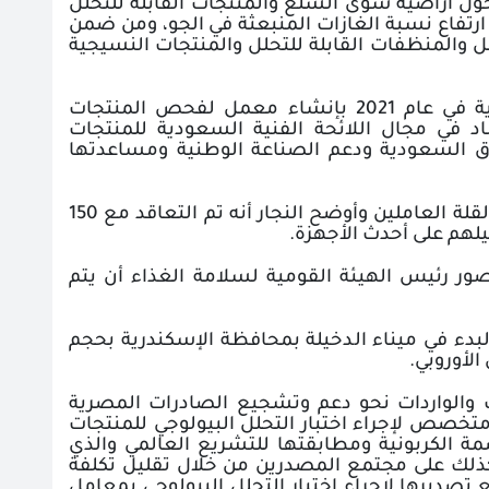
 أراضيه سوى السلع والمنتجات القابلة للتحلل
ارتفاع نسبة الغازات المنبعثة في الجو، ومن ضمن
ل والمنظفات القابلة للتحلل والمنتجات النسيجية
لذا قامت الهيئة بدورها في خدمة المصدرين ودعماُ وتيسيرا للصادرات المصرية في عام 2021 بإنشاء معمل لفحص المنتجات
اد في مجال اللائحة الفنية السعودية للمنتجات
اق السعودية ودعم الصناعة الوطنية ومساعدتها
ورد على سؤال بشأن شكوى البعض من تأخر عمليات الفحص في المعامل نتيجة لقلة العاملين وأوضح النجار أنه تم التعاقد مع 150
لهم على أحدث الأجهزة
.
ر رئيس الهيئة القومية لسلامة الغذاء أن يتم
لبدء في ميناء الدخيلة بمحافظة الإسكندرية بحجم
.
رات والواردات نحو دعم وتشجيع الصادرات المصرية
ت الهيئة ضمن خطتها عم 2022/2023 إنشاء معمل متخصص لإجراء اختبار التحلل البيولوجي للمنتجات
 الكربونية ومطابقتها للتشريع العالمي والذي
وكذلك على مجتمع المصدرين من خلال تقليل تكلفة
تصديرها لإجراء اختبار التحلل البيولوجي بمعامل