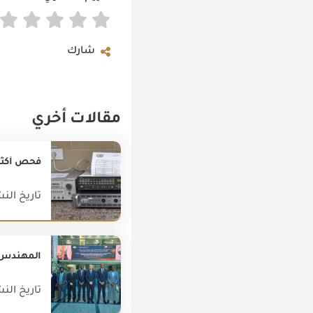
شارك
مقالات أخري
فحص أكثر من (24مليون طن) بمعامل الرقابة على الصادرات و
تاريخ النشر : 018
المهندس عص
تاريخ النشر : 026