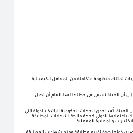
ردات تمتلك منظومة متكاملة من المعامل الكيميائية
1500 اختبار معتمد محليا ودوليا، لافتا إلى أن الهيئة تسعى فى خطتها لهذا العام أن تصل
ن الهيئة
تُعد إحدى الجهات الحكومية الرائدة بالدولة التي
ك باعتمادها الدولي كجهة مانحة لشهادات المطابقة
اختبارات والمعايرة المعملية .
مصري كونها جهة تقييم مطابقة ومنح شهادات المطابقة