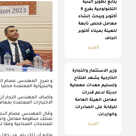
يتابع تطوير البنية
التكنولوجية بفرع 6
أكتوبر ويبحث إنشاء
معامل فحص تابعة
للهيئة بميناء أكتوبر
الجاف
المزيد
وزير الاستثمار والتجارة
الخارجية يشهد افتتاح
و صرح
المهندس عصام النجا
وتسليم معدات معملية
والبترولية المعتمدة محليا و
حديثة لدعم قدرات
معامل الهيئة العامة
الاختبارات المعتمدة بمعامل الهيئة إلى 0
للرقابة على الصادرات
وقال المهندس عصام النجا
والواردات.
تمتلك منظومة معامل واعتم
المزيد
للمنتجات الصناعية وفقا لن
وتابع أن ذلك يتم
من خلال 