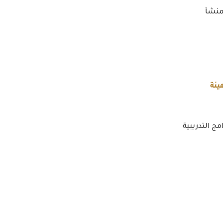
منشأ
يئة
مج التدريبية