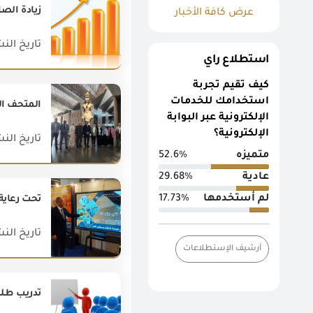
زيادة الصادرات ال
عرض كافة الأخبار
تاريخ النشر : 018
استطلاع راي
كيف تقيم تجربة
استخدامك للخدمات
الإلكترونية عبر البوابة
الإلكترونية؟
تاريخ النشر : 025
متميزه
52.6%
عادية
29.68%
لم أستخدمها
17.73%
تاريخ النشر : 023
أرشيف الإستطلاعات
تدريب طلبة