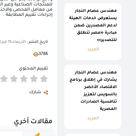
للمنتجات الصناعية وغير الغ
من معامل الفحصى والاختبار
مهندس عصام النجار
إجراءات تقييم المطابقة .
يستعرض خدمات الهيئة
لدعم المصدرين ضمن
مبادرة «مصر تنطلق
للتصدير>>
تاريخ النشر :
الأربعاء,15 فبراير 2023 11:45 ص
المزيد
3786
تقييم المحتوي
مهندس عصام النجار
يشارك في إطلاق برنامج
الاقتصاد الأخضر
شارك
بالسويس لتعزيز
تنافسية الصادرات
المصرية
المزيد
مقالات أخري