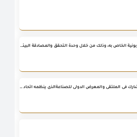
المتحف المصري الكبير (GEM) يحصل على تحقيق معتمد دولياُ لتقرير الإنبعاثات الكربونية الخاص به، وذلك من خلال وحدة التحقق والمصادقة البيئية بالهيئة العامة للرقابة على الصادرات والواردات بالتعاون مع المجلس الوطني للاعتماد (EGAC).
تحت رعاية السيد رئيس الجمهورية الهيئة العامة للرقابة على الصادرات والواردات تشارك فى الملتقى والمعرض الدولى للصناعةالذى ينظمه اتحاد الصناعات بمركز المنارة للمؤتمرات