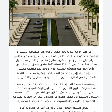
فى إطار توجه الدولة نحو إحكام الرقابة على منظومة الاستيراد
وتحقيق قدر أكبر من الانضباط فى حركة التجارة الخارجية، وافق مجلس
النواب على مجموع مواد مشروع قانون مقدم من الحكومة لتعديل
بعض أحكام القانون رقم 121 لسنة 1982 بشأن سجل المستوردين،
وأرجأ الموافقة النهائية لجلسة أخرى، وذلك بعد موافقة مجلس
الشيوخ عليه، وإجراء عدد من التعديلات الجوهرية من جانب اللجنة
المشتركة من لجنتى الشئون الاقتصادية والدستورية والتشريعية
.
يستهدف مشروع القانون معالجة الإشكاليات العملية التى كشفت
عنها سنوات تطبيق القانون القائم، وتطوير آليات القيد وإعادة القيد
بسجل المستوردين، بما يحقق التوازن بين تشجيع الاستثمار وضبط
السوق، ويسهم فى خفض العجز فى الميزان التجارى، وحماية الصناعة
الوطنية، وتنظيم حركة الاستيراد فى ضوء المتغيرات الاقتصادية
.
تقوم فلسفة القانون على إتاحة قدر أكبر من المرونة أمام