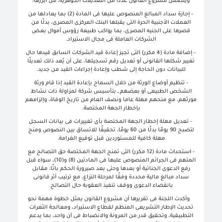
ويتضمن مشروع القانون عددًا من التعديلات الجوهرية، من أبرزها
:
-
إجازة سداد المبالغ المنصوص عليها فى المادة (2) بما يعادلها من
العملات الأجنبية الحرة التى يقبلها البنك المركزى المصرى، بدلًا من
قصرها على الجنيه المصرى، بما يواكب طبيعة رؤوس أموال بعض
الشركات العاملة فى مجال الاستيراد
.
-
إضافة مادة (4 مكرر) التى تجيز إعادة قيد الشركات السابق قيدها حال
تغيير شكلها القانونى أو تعديل رقم تسجيلها، على أن يُعد ذلك تعديلًا
للبيانات دون الحاجة إلى شطب وإعادة إجراءات القيد من جديد
.
-
تنظيم أوضاع الورثة من خلال السماح بإعادة القيد إذا قام ورثة
الشخص الطبيعى أو بعضهم ــ بتأسيس شركة لمزاولة ذات نشاط
مورثهم، مع منحهم مهلة عاما ونصف العام من تاريخ الوفاة، وإلزامهم
بإخطار الجهة المختصة
.
-
تعديل مهلة إخطار الجهة المختصة بأى تغييرات فى بيانات السجل
لتصبح 90 يومًا بدلًا من 60 يومًا، تحقيقًا للاتساق بين النصوص ومنح
مهلة كافية للمستوردين قبل توقيع الغرامة
.
-
استحداث مادة (12 مكرر) التى تمنح الجهة المختصة حق التصالح مع
المتهم فى الجرائم المنصوص عليها فى المادتين (8) و(10)، سواء قبل
رفع الدعوى الجنائية أو بعدها وحتى بعد صيرورة الحكم باتًا، مقابل
سداد مبالغ مالية محددة وفقًا لمرحلة النزاع، مع ترتيب أثر قانونى
بانقضاء الدعوى ووقف تنفيذ العقوبة حال التصالح
.
وأكدت اللجنة فى تقريرها أن مشروع القانون يمثل خطوة مهمة نحو
تحديث الإطار التشريعى المنظم لقطاع الاستيراد، ومعالجة الثغرات
التطبيقية، وتحقيق قدر من المرونة والانضباط فى آن واحد، بما يدعم