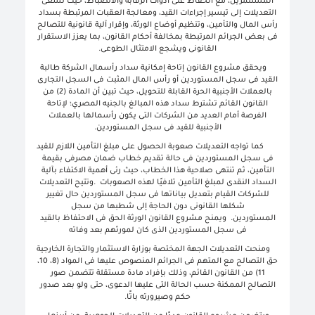
المستثمرين، مع الحفاظ على أدوات الرقابة والانضباط، حيث تسعى
التعديلات إلى تيسير إجراءات القيد، ومعالجة العقبات المرتبطة بسداد
رأس المال والتأمين، وتنظيم أوضاع الورثة، وإقرار آلية قانونية للتصالح
فى بعض الجرائم المرتبطة بمخالفة أحكام القانون، بما يعزز الاستقرار
القانونى ويشجع الامتثال الطوعى
.
ويحقق مشروع القانون إتاحة إمكانية سداد رأسمال الشركة طالبة
القيد فى سجل المستوردين أو رأس المال المثبت فى السجل التجارى
بالعملات الأجنبية الحرة القابلة للتحويل، حيث تبين أن المادة (2) من
القانون القائم تشترط سداد هذه المبالغ بالجنيه المصري؛ لإتاحة
الفرصة أمام العديد من الشركات التى يكون رأسمالها بالعملات
الأجنبية للقيد فى سجل المستوردين
.
كما تواجه التعديلات صعوبة الحصول على مبلغ التأمين اللازم للقيد
فى سجل المستوردين فى حالة تقديم خطاب ضمان مصرفى بقيمة
التأمين، ثم تنتهى صلاحية هذا الخطاب، حيث رئى أهمية الاكتفاء بآلية
السداد النقدى لمبلغ التأمين تلافيًا لهذه الصعوبات
.
وتتيح التعديلات
للشركات القيام بتعديل بياناتها فى سجل المستوردين حال تغيير
شكلها القانونى دون الحاجة إلى شطبها من سجل
المستوردين
.
ويمنح مشروع القانون الورثة الحق فى الاحتفاظ بالقيد
فى سجل المستوردين الذى كان لمورثهم بعد وفاته
ومنحت التعديلات الجهة المختصة بوزارة الاستثمار والتجارة الخارجية
حق التصالح مع المتهم فى الجرائم المنصوص عليها فى المواد (8، 10،
11) من القانون القائم، وذلك بإفراد مادة مستقلة تتضمن صور
التصالح الممكنة حسب الحالة التى عليها الدعوى، حتى ولو بعد صدور
حكم وصيرورته باتًا
.